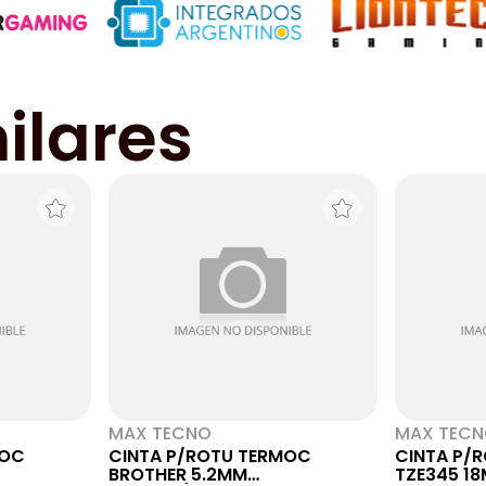
ilares
MAX TECNO
MAX TEC
MOC
CINTA P/ROTU TERMOC
CINTA P/
BROTHER 5.2MM
TZE345 1