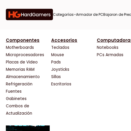
Categorías
Armador de PC
Bajaron de Prec
orías
Componentes
Accesorios
Computadora
AMD
CX
37 Bytes
Gigabyte Ao
Tiendas destacadas
or de
Motherboards
Teclados
Notebooks
AOC
Cooler Master
Acuario Insumos
HP
Microprocesadores
Mouse
PCs Armadas
AULA
Corsair
ArmyTech
HyperX
Placas de Video
Pads
Acer
Cougar
Backup Computación
INNO3D
Memorias RAM
Joysticks
on de
Adata
Crucial
Click Gaming
Intel
Almacenamiento
Sillas
AeroCool
Deepcool
Compufan Store
Kingston
Antec
Dell
Dinobyte
Lenovo
Refrigeración
Escritorios
Arkham
EVGA
Full H4rd
Logitech
Fuentes
as
Asrock
Gamemax
Gaming City
MSI
Gabinetes
Asus
Genesis
Gezatek
NVIDIA GeFo
Combos de
BenQ
Genius
GoldenTech Store
NZXT
s
Actualización