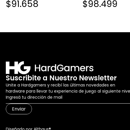
$91.658
$98.499
BLANCO/NEGRO
Suscribite a Nuestro Newsletter
Unite a Hardgamers y recibí las últimas novedades en
hardware para llevar tu experiencia de juego al siguiente nive
Enviar
Diseñado por Althaus®