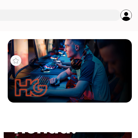
s
GRO