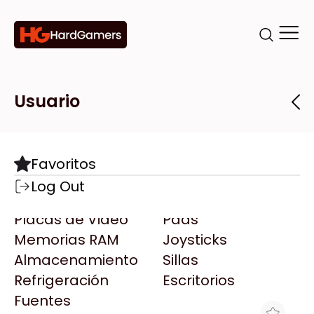
Categorías
Marcas
Tiendas
Usuario
Componentes
Accesorios
Todas las Marcas
Destacadas
Favoritos
Motherboards
Teclados
AMD
Log Out
Microprocesadores
Mouse
AOC
Placas de Video
Pads
AULA
Memorias RAM
Joysticks
Acer
Almacenamiento
Sillas
Adata
Refrigeración
Escritorios
AeroCool
Fuentes
Antec