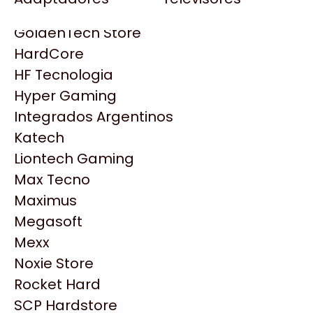
Gezatek
Gigabyte Aorus
GoldenTech Store
HP
HardCore
HyperX
HF Tecnologia
INNO3D
Hyper Gaming
Intel
Integrados Argentinos
Kingston
Katech
Lenovo
Liontech Gaming
Logitech
Max Tecno
MSI
Maximus
NVIDIA GeForce
Productos
Megasoft
NZXT
Mexx
PNY
Noxie Store
Similares
Palit
Rocket Hard
Philips
SCP Hardstore
Explorá más productos similares