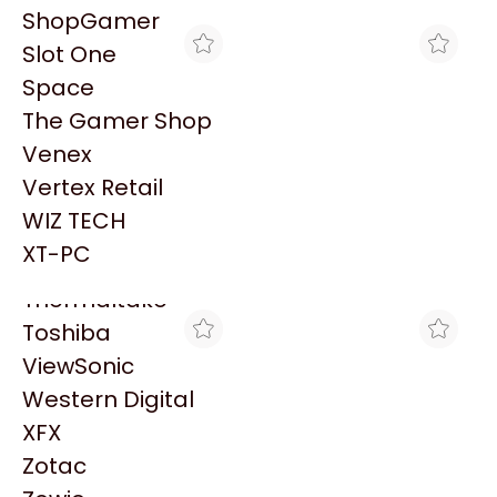
PowerColor
ShopGamer
Razer
Slot One
Redragon
Space
Samsung
The Gamer Shop
Sandisk
Venex
Sapphire
Vertex Retail
Seagate
BLACK
FULL H4RD
WIZ TECH
GAB +650W
GABINETE THERMALTAKE
Sentey
THERMALTAKE VERSA
VERSA H16 TG 3 FAN
XT-PC
$188.353
$159.414
H16TG ARGB FAN*3 M-
ARGB C/FUENTE 650W 80
Solarmax
ATX
PLUS BRONZE
Thermaltake
Toshiba
ViewSonic
Western Digital
XFX
Zotac
XT-PC
SCP HARDSTORE