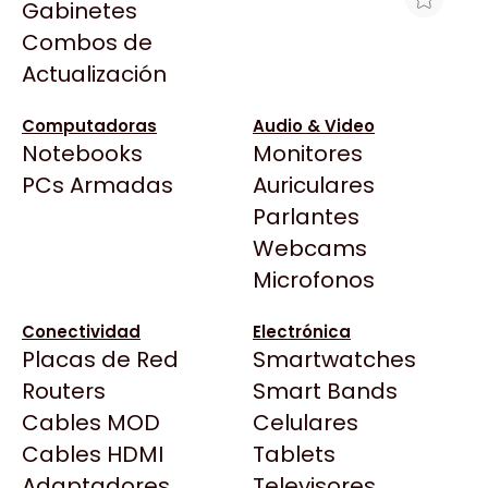
Gabinetes
Arkham
Combos de
GAB +650W THERMALTAKE VERSA
Asrock
Actualización
H16TG ARGB FAN*3 M-ATX
Asus
$170.407
BenQ
Computadoras
Audio & Video
Ver producto en la página de Max Tecno
Notebooks
Monitores
CX
Todas las Tiendas
PCs Armadas
Auriculares
Cooler Master
37 Bytes
Parlantes
Corsair
Acuario Insumos
Webcams
Cougar
ArmyTech
Microfonos
Crucial
Backup Computación
Deepcool
Conectividad
Electrónica
Click Gaming
Dell
Placas de Red
Smartwatches
Compufan Store
EVGA
Routers
Smart Bands
Dinobyte
Gamemax
Cables MOD
Celulares
Full H4rd
Genesis
Cables HDMI
Tablets
Gaming City
Adaptadores
Genius
Televisores