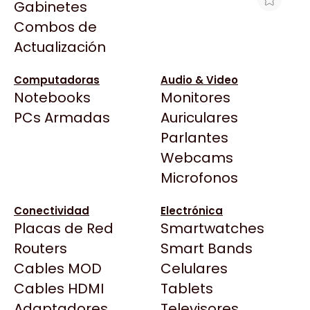
Gabinetes
Arkham
Combos de
FAN XPG P/ GABINETE VENTO 120MM
Asrock
Actualización
BLANCO ARGB
Asus
$19.796
BenQ
Computadoras
Audio & Video
Ver producto en la página de Max Tecno
Notebooks
Monitores
CX
Todas las Tiendas
PCs Armadas
Auriculares
Cooler Master
37 Bytes
Parlantes
Corsair
Acuario Insumos
Webcams
Cougar
ArmyTech
Microfonos
Crucial
Backup Computación
Deepcool
Conectividad
Electrónica
Click Gaming
Dell
Placas de Red
Smartwatches
Compufan Store
EVGA
Routers
Smart Bands
Dinobyte
Gamemax
Cables MOD
Celulares
Full H4rd
Genesis
Cables HDMI
Tablets
Gaming City
Adaptadores
Genius
Televisores