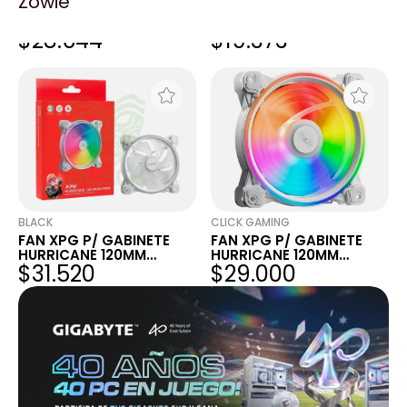
Zowie
FAN XPG P/ GABINETE
FAN XPG P/ GABINETE
HURRICANE 120MM
VENTO 120MM NEGRO
$28.644
$19.373
BLANCO ARGB
ARGB
BLACK
CLICK GAMING
FAN XPG P/ GABINETE
FAN XPG P/ GABINETE
HURRICANE 120MM
HURRICANE 120MM
$31.520
$29.000
BLANCO ARGB
BLANCO ARGB