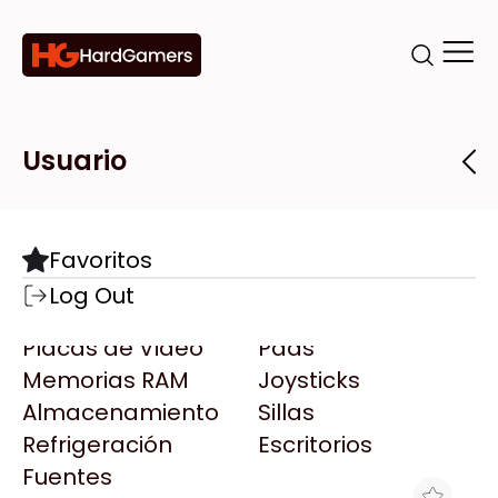
Categorías
Marcas
Tiendas
Usuario
Componentes
Accesorios
Todas las Marcas
Destacadas
Favoritos
Motherboards
Teclados
AMD
Log Out
Microprocesadores
Mouse
AOC
Placas de Video
Pads
AULA
Memorias RAM
Joysticks
Acer
Almacenamiento
Sillas
Adata
Refrigeración
Escritorios
AeroCool
Fuentes
Antec