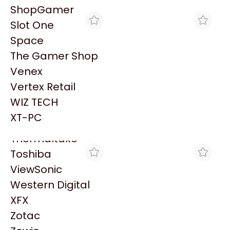
PowerColor
ShopGamer
Razer
Slot One
Redragon
Space
Samsung
The Gamer Shop
Sandisk
Venex
Sapphire
Vertex Retail
Seagate
BLACK
MAX TECNO
WIZ TECH
FAN XPG P/ GABINETE
FAN XPG P/ GABINETE
Sentey
VENTO 120MM BLANCO
VENTO 120MM BLANCO
XT-PC
$21.783
$52.089
ARGB
ARGB X3
Solarmax
Thermaltake
Toshiba
ViewSonic
Western Digital
XFX
Zotac
MAX TECNO
BLACK