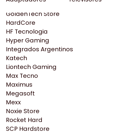
Gezatek
Gigabyte Aorus
GoldenTech Store
HP
HardCore
HyperX
HF Tecnologia
INNO3D
Hyper Gaming
Intel
Integrados Argentinos
Kingston
Katech
Lenovo
Liontech Gaming
Logitech
Max Tecno
MSI
Maximus
NVIDIA GeForce
Productos
Megasoft
NZXT
Mexx
PNY
Noxie Store
Similares
Palit
Rocket Hard
Philips
SCP Hardstore
Explorá más productos similares