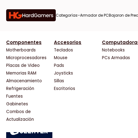
Categorías
Armador de PC
Bajaron de Prec
orías
Componentes
Accesorios
Computadora
AMD
CX
37 Bytes
Gigabyte Ao
Tiendas destacadas
or de
Motherboards
Teclados
Notebooks
AOC
Cooler Master
Acuario Insumos
HP
Microprocesadores
Mouse
PCs Armadas
AULA
Corsair
ArmyTech
HyperX
Placas de Video
Pads
Acer
Cougar
Backup Computación
INNO3D
Memorias RAM
Joysticks
on de
Adata
Crucial
Click Gaming
Intel
Almacenamiento
Sillas
AeroCool
Deepcool
Compufan Store
Kingston
Antec
Dell
Dinobyte
Lenovo
Refrigeración
Escritorios
Arkham
EVGA
Full H4rd
Logitech
Fuentes
as
Asrock
Gamemax
Gaming City
MSI
Gabinetes
Asus
Genesis
Gezatek
NVIDIA GeFo
Combos de
BenQ
Genius
GoldenTech Store
NZXT
s
Actualización