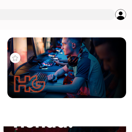
s
IERT