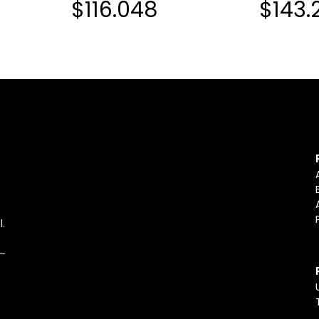
$116.048
$143.
l.