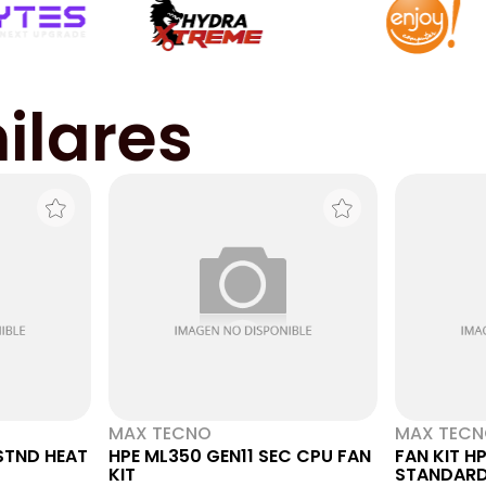
ilares
MAX TECNO
MAX TEC
 STND HEAT
HPE ML350 GEN11 SEC CPU FAN
FAN KIT H
KIT
STANDARD