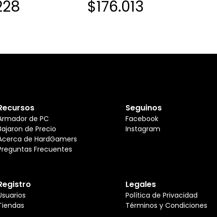
228
$176.013
PARA PROLIANT DL3X0 GEN11
Recursos
Seguinos
Armador de PC
Facebook
Bajaron de Precio
Instagram
Acerca de HardGamers
Preguntas Frecuentes
Registro
Legales
Usuarios
Política de Privacidad
Tiendas
Términos y Condiciones