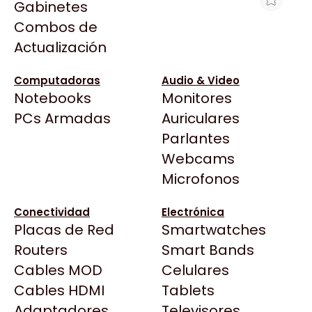
Gabinetes
Arkham
Combos de
LECTOR HONEYWELL 1400G USB
Asrock
Actualización
1D/2D/PDF417 C/BASE(I)
Asus
$248.321
BenQ
Computadoras
Audio & Video
Ver producto en la página de Max Tecno
Notebooks
Monitores
CX
Todas las Tiendas
PCs Armadas
Auriculares
Cooler Master
37 Bytes
Parlantes
Corsair
Acuario Insumos
Webcams
Cougar
ArmyTech
Microfonos
Crucial
Backup Computación
Deepcool
Conectividad
Electrónica
Click Gaming
Dell
Placas de Red
Smartwatches
Compufan Store
EVGA
Routers
Smart Bands
Dinobyte
Gamemax
Cables MOD
Celulares
Full H4rd
Genesis
Cables HDMI
Tablets
Gaming City
Adaptadores
Genius
Televisores