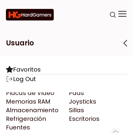
Categorías
Marcas
Tiendas
Usuario
Componentes
Accesorios
Todas las Marcas
Destacadas
Favoritos
Motherboards
Teclados
AMD
Log Out
Microprocesadores
Mouse
AOC
Placas de Video
Pads
AULA
Memorias RAM
Joysticks
Acer
Almacenamiento
Sillas
Adata
Refrigeración
Escritorios
AeroCool
Fuentes
Antec