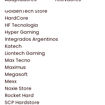
Gezatek
Gigabyte Aorus
GoldenTech Store
HP
HardCore
HyperX
HF Tecnologia
INNO3D
Hyper Gaming
Intel
Integrados Argentinos
Kingston
Katech
Lenovo
Liontech Gaming
Logitech
Max Tecno
MSI
Maximus
NVIDIA GeForce
Productos
Megasoft
NZXT
Mexx
PNY
Noxie Store
Similares
Palit
Rocket Hard
Philips
SCP Hardstore
Explorá más productos similares