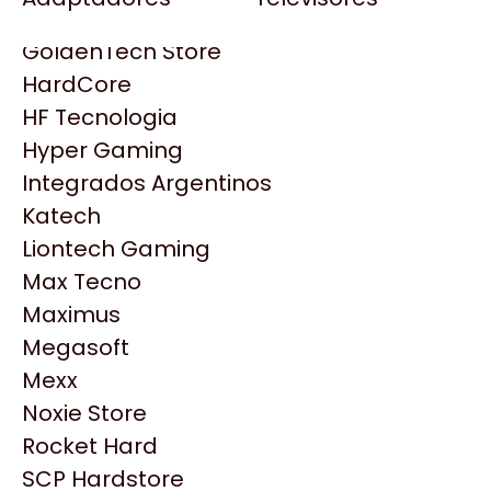
Gezatek
Gigabyte Aorus
GoldenTech Store
HP
HardCore
HyperX
HF Tecnologia
INNO3D
Hyper Gaming
Intel
Integrados Argentinos
Kingston
Katech
Lenovo
Liontech Gaming
Logitech
Max Tecno
MSI
Maximus
NVIDIA GeForce
Productos
Megasoft
NZXT
Mexx
PNY
Noxie Store
Similares
Palit
Rocket Hard
Philips
SCP Hardstore
Explorá más productos similares