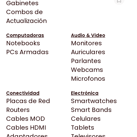
Gabinetes
Arkham
Combos de
DELL POWEREDGE 1U LCD BEZEL,
Asrock
Actualización
CUSTOMER INSTALL
Asus
$125.899
BenQ
Computadoras
Audio & Video
Ver producto en la página de Max Tecno
Notebooks
Monitores
CX
Todas las Tiendas
PCs Armadas
Auriculares
Cooler Master
37 Bytes
Parlantes
Corsair
Acuario Insumos
Webcams
Cougar
ArmyTech
Microfonos
Crucial
Backup Computación
Deepcool
Conectividad
Electrónica
Click Gaming
Dell
Placas de Red
Smartwatches
Compufan Store
EVGA
Routers
Smart Bands
Dinobyte
Gamemax
Cables MOD
Celulares
Full H4rd
Genesis
Cables HDMI
Tablets
Gaming City
Adaptadores
Genius
Televisores