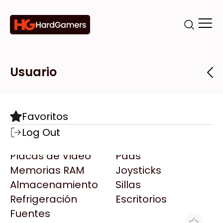
Categorías
Marcas
Tiendas
Usuario
Componentes
Accesorios
Todas las Marcas
Destacadas
Favoritos
Motherboards
Teclados
AMD
Log Out
Microprocesadores
Mouse
AOC
Placas de Video
Pads
AULA
Memorias RAM
Joysticks
Acer
Almacenamiento
Sillas
Adata
Refrigeración
Escritorios
AeroCool
Fuentes
Antec