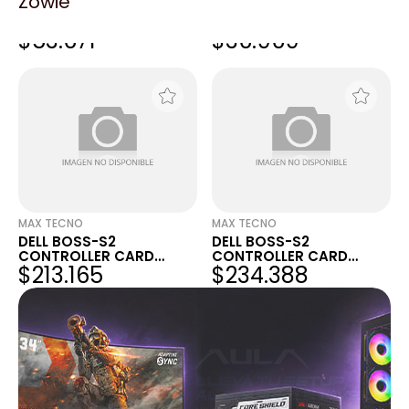
Zowie
DELL R760XS STANDARD
POWEREDGE R7525/R750
HEATSINK, POWEREDGE
STANDARD FAN
$53.671
$36.969
R760XS CK
CUSTOMER KIT V3
MAX TECNO
MAX TECNO
DELL BOSS-S2
DELL BOSS-S2
CONTROLLER CARD
CONTROLLER CARD
$213.165
$234.388
WITHOUT CABLE,
WITHOUT CABLE,
CUSTOM
CUSTOM