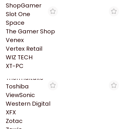
PowerColor
ShopGamer
Razer
Slot One
Redragon
Space
Samsung
The Gamer Shop
Sandisk
Venex
Sapphire
Vertex Retail
Seagate
MAX TECNO
MAX TECNO
WIZ TECH
DELL PCIE FAN FOR
DELL HIGH PERFORMANCE
Sentey
POWEREDGE T160
HEATSINK, POWEREDGE
XT-PC
$41.654
$101.407
R760XS,
Solarmax
Thermaltake
Toshiba
ViewSonic
Western Digital
XFX
Zotac
MAX TECNO
MAX TECNO