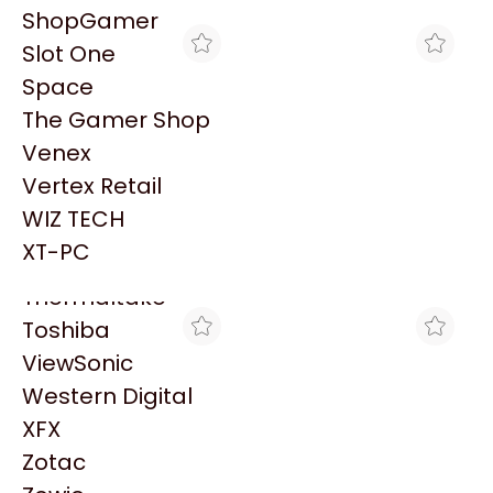
PowerColor
ShopGamer
Razer
Slot One
Redragon
Space
Samsung
The Gamer Shop
Sandisk
Venex
Sapphire
Vertex Retail
Seagate
MAX TECNO
MAX TECNO
WIZ TECH
PC CX AMD RYZEN 7
PC CX AMD RYZEN 3
Sentey
5700G+16G+SSD480
3200G+16G+SSD480
XT-PC
$892.126
$627.956
(ASUS)
(ASUS)
Solarmax
Thermaltake
Toshiba
ViewSonic
Western Digital
XFX
Zotac
MAX TECNO
MAX TECNO