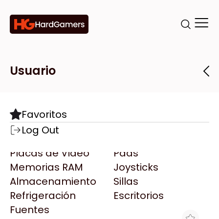
Categorías
Marcas
Tiendas
Usuario
Componentes
Accesorios
Todas las Marcas
Destacadas
Favoritos
Motherboards
Teclados
AMD
Log Out
Microprocesadores
Mouse
AOC
Placas de Video
Pads
AULA
Memorias RAM
Joysticks
Acer
Almacenamiento
Sillas
Adata
Refrigeración
Escritorios
AeroCool
Fuentes
Antec