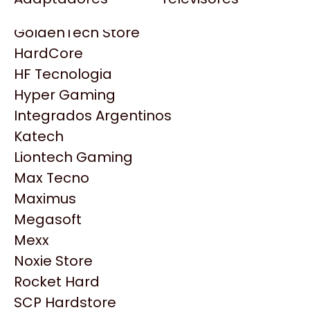
Gezatek
Gigabyte Aorus
GoldenTech Store
HP
HardCore
HyperX
HF Tecnologia
INNO3D
Hyper Gaming
Intel
Integrados Argentinos
Kingston
Katech
Lenovo
Liontech Gaming
Logitech
Max Tecno
MSI
Maximus
NVIDIA GeForce
Productos
Megasoft
NZXT
Mexx
PNY
Noxie Store
Similares
Palit
Rocket Hard
Philips
SCP Hardstore
Explorá más productos similares