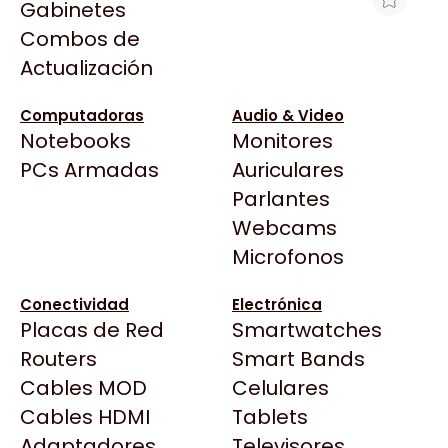
Gabinetes
Arkham
Combos de
LEXMARK 100XL AMARILLO P/PRO
Asrock
Actualización
(VENCIDO)
Asus
$19.682
BenQ
Computadoras
Audio & Video
Ver producto en la página de Max Tecno
Notebooks
Monitores
CX
Todas las Tiendas
PCs Armadas
Auriculares
Cooler Master
37 Bytes
Parlantes
Corsair
Acuario Insumos
Webcams
Cougar
ArmyTech
Microfonos
Crucial
Backup Computación
Deepcool
Conectividad
Electrónica
Click Gaming
Dell
Placas de Red
Smartwatches
Compufan Store
EVGA
Routers
Smart Bands
Dinobyte
Gamemax
Cables MOD
Celulares
Full H4rd
Genesis
Cables HDMI
Tablets
Gaming City
Adaptadores
Genius
Televisores