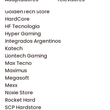
Gezatek
Gigabyte Aorus
GoldenTech Store
HP
HardCore
HyperX
HF Tecnologia
INNO3D
Hyper Gaming
Intel
Integrados Argentinos
Kingston
Katech
Lenovo
Liontech Gaming
Logitech
Max Tecno
MSI
Maximus
NVIDIA GeForce
Productos
Megasoft
NZXT
Mexx
PNY
Noxie Store
Similares
Palit
Rocket Hard
Philips
SCP Hardstore
Explorá más productos similares