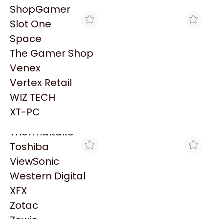
PowerColor
ShopGamer
Razer
Slot One
Redragon
Space
Samsung
The Gamer Shop
Sandisk
Venex
Sapphire
Vertex Retail
Seagate
MAX TECNO
MAX TECNO
WIZ TECH
LEXMARK 100 MAGENTA
LEXMARK 108 MAGENTA
Sentey
PRO (VENCIDO)
P/ S409 (VENCIDO)
XT-PC
$19.161
$19.161
Solarmax
Thermaltake
Toshiba
ViewSonic
Western Digital
XFX
Zotac
MAX TECNO
MYM COMPUTACION