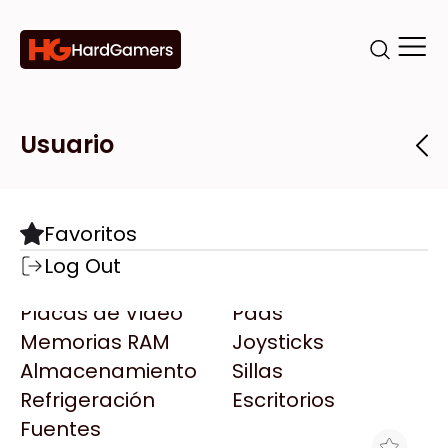
Categorías
Marcas
Tiendas
Usuario
Componentes
Accesorios
Todas las Marcas
Destacadas
Favoritos
Motherboards
Teclados
AMD
Log Out
Microprocesadores
Mouse
AOC
Placas de Video
Pads
AULA
Memorias RAM
Joysticks
Acer
Almacenamiento
Sillas
Adata
Refrigeración
Escritorios
AeroCool
Fuentes
Antec