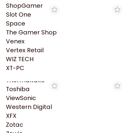
PowerColor
ShopGamer
Razer
Slot One
Redragon
Space
Samsung
The Gamer Shop
Sandisk
Venex
Sapphire
Vertex Retail
MAX TECNO
MAX TECNO
Seagate
PC CX AMD RYZEN 7
PC CX AMD RYZEN 7
WIZ TECH
Sentey
5700G+16G+SSD480
5700G+8G+SSD240
$892.126
$754.001
(ASUS)
(ASUS)
XT-PC
Solarmax
Thermaltake
Toshiba
ViewSonic
Western Digital
XFX
Zotac
MAX TECNO
MAX TECNO