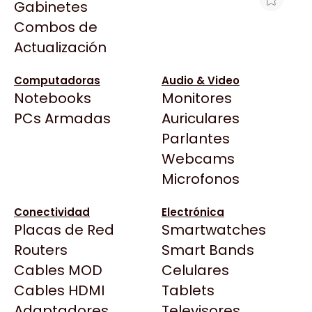
Gabinetes
Arkham
Combos de
PC CX AMD RYZEN 7
Asrock
Actualización
5700G+16G+SSD480 (ASUS)
Asus
$880.369
BenQ
Computadoras
Audio & Video
Ver producto en la página de Max Tecno
Notebooks
Monitores
CX
Todas las Tiendas
PCs Armadas
Auriculares
Cooler Master
37 Bytes
Parlantes
Corsair
Acuario Insumos
Webcams
Cougar
ArmyTech
Microfonos
Crucial
Backup Computación
Deepcool
Conectividad
Electrónica
Click Gaming
Dell
Placas de Red
Smartwatches
Compufan Store
EVGA
Routers
Smart Bands
Dinobyte
Gamemax
Cables MOD
Celulares
Full H4rd
Genesis
Cables HDMI
Tablets
Gaming City
Adaptadores
Genius
Televisores