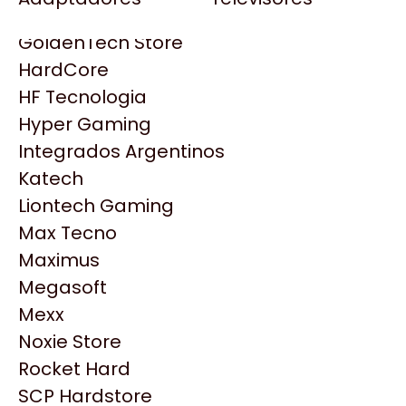
Gezatek
Gigabyte Aorus
GoldenTech Store
HP
HardCore
HyperX
HF Tecnologia
INNO3D
Hyper Gaming
Intel
Integrados Argentinos
Kingston
Katech
Lenovo
Liontech Gaming
Logitech
Max Tecno
MSI
Maximus
NVIDIA GeForce
Productos
Megasoft
NZXT
Mexx
PNY
Similares
Noxie Store
Palit
Rocket Hard
Philips
SCP Hardstore
Explorá más productos similares