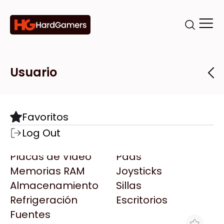
Categorías
Marcas
Tiendas
Usuario
Componentes
Accesorios
Todas las Marcas
Destacadas
Favoritos
Motherboards
Teclados
AMD
Log Out
Microprocesadores
Mouse
AOC
Placas de Video
Pads
AULA
Memorias RAM
Joysticks
Acer
Almacenamiento
Sillas
Adata
Refrigeración
Escritorios
AeroCool
Fuentes
Antec