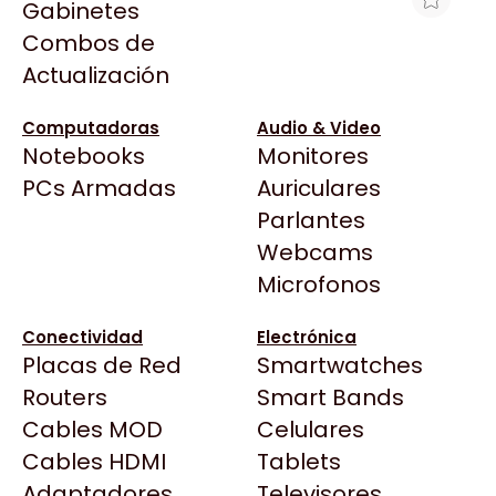
Gabinetes
Arkham
Combos de
HD 20TB SEAGATE IRONWOLF PRO
Asrock
Actualización
SATA 6GB/S 256MB NAS
Asus
$1.816.784
BenQ
Computadoras
Audio & Video
Ver producto en la página de Max Tecno
Notebooks
Monitores
CX
Todas las Tiendas
PCs Armadas
Auriculares
Cooler Master
37 Bytes
Parlantes
Corsair
Acuario Insumos
Webcams
Cougar
ArmyTech
Microfonos
Crucial
Backup Computación
Deepcool
Conectividad
Electrónica
Click Gaming
Dell
Placas de Red
Smartwatches
Compufan Store
EVGA
Routers
Smart Bands
Dinobyte
Gamemax
Cables MOD
Celulares
Full H4rd
Genesis
Cables HDMI
Tablets
Gaming City
Adaptadores
Genius
Televisores