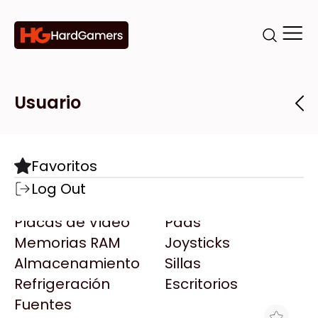
Categorías
Marcas
Tiendas
Usuario
Componentes
Accesorios
Todas las Marcas
Destacadas
Favoritos
Motherboards
Teclados
AMD
Log Out
Microprocesadores
Mouse
AOC
Placas de Video
Pads
AULA
Memorias RAM
Joysticks
Acer
Almacenamiento
Sillas
Adata
Refrigeración
Escritorios
AeroCool
Fuentes
Antec