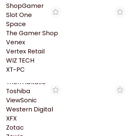
PowerColor
ShopGamer
Razer
Slot One
Redragon
Space
Samsung
The Gamer Shop
Sandisk
Venex
Sapphire
Vertex Retail
Seagate
CLICK GAMING
CLICK GAMING
WIZ TECH
HD 20TB SEAGATE
HD 12TB SEAGATE
Sentey
IRONWOLF SATA 6GB/S
IRONWOLF SATA 6GB/S
XT-PC
$1.758.000
$1.062.000
256MB NAS
256MB NAS
Solarmax
Thermaltake
Toshiba
ViewSonic
Western Digital
XFX
Zotac
MAX TECNO
ENJOY COMPUTER