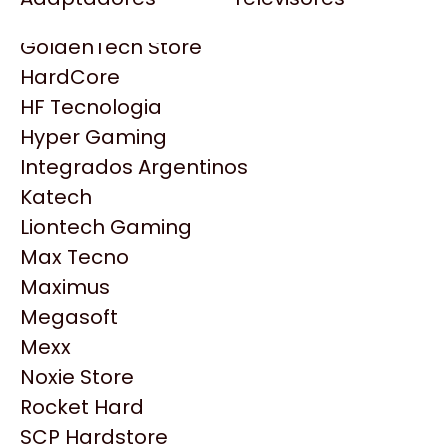
Gezatek
Gigabyte Aorus
GoldenTech Store
HP
HardCore
HyperX
HF Tecnologia
INNO3D
Hyper Gaming
Intel
Integrados Argentinos
Kingston
Katech
Lenovo
Liontech Gaming
Logitech
Max Tecno
MSI
Maximus
NVIDIA GeForce
Productos
Megasoft
NZXT
Mexx
PNY
Noxie Store
Similares
Palit
Rocket Hard
Philips
SCP Hardstore
Explorá más productos similares