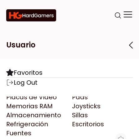
Categorías
Marcas
Tiendas
Usuario
Componentes
Accesorios
Todas las Marcas
Destacadas
Favoritos
Motherboards
Teclados
AMD
Log Out
Microprocesadores
Mouse
AOC
Placas de Video
Pads
AULA
Memorias RAM
Joysticks
Acer
Almacenamiento
Sillas
Adata
Refrigeración
Escritorios
AeroCool
Fuentes
Antec