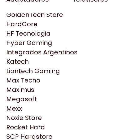
Gezatek
Gigabyte Aorus
GoldenTech Store
HP
HardCore
HyperX
HF Tecnologia
INNO3D
Hyper Gaming
Intel
Integrados Argentinos
Kingston
Katech
Lenovo
Liontech Gaming
Logitech
Max Tecno
MSI
Maximus
NVIDIA GeForce
Megasoft
NZXT
Mexx
Productos
PNY
Noxie Store
Palit
Rocket Hard
Philips
SCP Hardstore