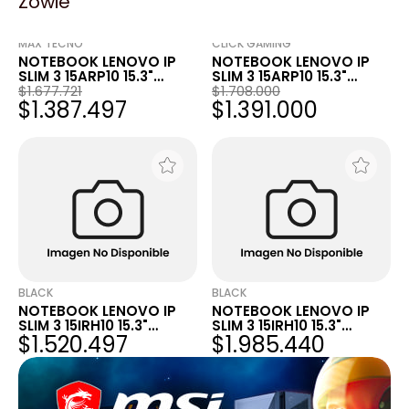
Zowie
MAX TECNO
CLICK GAMING
NOTEBOOK LENOVO IP
NOTEBOOK LENOVO IP
SLIM 3 15ARP10 15.3"
SLIM 3 15ARP10 15.3"
WUXGA AMD R7 7735HS
$1.677.721
WUXGA AMD R7 7735HS
$1.708.000
$1.387.497
$1.391.000
8GB 4800MHZ DDR5
8GB 4800MHZ DDR5
512GB NVME W11H CON
512GB NVME W11H CON
SLOT LIBRE (3286)
SLOT LIBRE (3286)
BLACK
BLACK
NOTEBOOK LENOVO IP
NOTEBOOK LENOVO IP
SLIM 3 15IRH10 15.3"
SLIM 3 15IRH10 15.3"
$1.520.497
$1.985.440
WUXGA INTEL I5-13420H
WUXGA INTEL I7-13620H
8GB 4800MHZ DDR5
8GB 4800MHZ DDR5
512GB NVME SIN SO GRIS
512GB NVME SIN SO GRIS
+SLOT RAM LIBRE GRIS
+SLOT RAM LIBRE GRIS