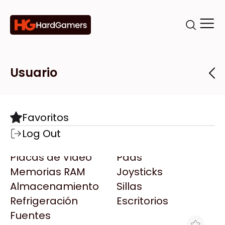
Categorías
Marcas
Tiendas
Usuario
Componentes
Accesorios
Todas las Marcas
Destacadas
Favoritos
Motherboards
Teclados
AMD
Log Out
Microprocesadores
Mouse
AOC
Placas de Video
Pads
AULA
Memorias RAM
Joysticks
Acer
Almacenamiento
Sillas
Adata
Refrigeración
Escritorios
AeroCool
Fuentes
Antec