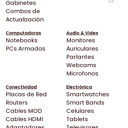
Gabinetes
Arkham
Combos de
MFL BROTHER DCP-L2660DW 34PPM
Asrock
Actualización
WIFI DUPLEX
Asus
$747.697
BenQ
Computadoras
Audio & Video
Ver producto en la página de Max Tecno
Notebooks
Monitores
CX
Todas las Tiendas
PCs Armadas
Auriculares
Cooler Master
37 Bytes
Parlantes
Corsair
Acuario Insumos
Webcams
Cougar
ArmyTech
Microfonos
Crucial
Backup Computación
Deepcool
Conectividad
Electrónica
Click Gaming
Dell
Placas de Red
Smartwatches
Compufan Store
EVGA
Routers
Smart Bands
Dinobyte
Gamemax
Cables MOD
Celulares
Full H4rd
Genesis
Cables HDMI
Tablets
Gaming City
Adaptadores
Genius
Televisores