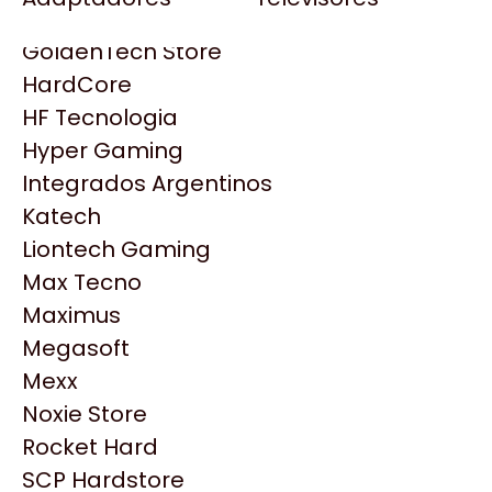
Gezatek
Gigabyte Aorus
GoldenTech Store
HP
HardCore
HyperX
HF Tecnologia
INNO3D
Hyper Gaming
Intel
Integrados Argentinos
Kingston
Katech
Lenovo
Liontech Gaming
Logitech
Max Tecno
MSI
Maximus
NVIDIA GeForce
Productos
Megasoft
NZXT
Mexx
PNY
Noxie Store
Similares
Palit
Rocket Hard
Philips
SCP Hardstore
Explorá más productos similares