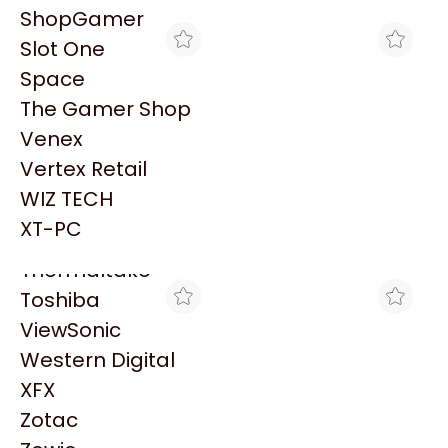
PowerColor
ShopGamer
Razer
Slot One
Redragon
Space
Samsung
The Gamer Shop
Sandisk
Venex
Sapphire
Vertex Retail
Seagate
BLACK
ACUARIO INSUMOS
WIZ TECH
MFL BROTHER DCP-
MFL BROTHER DCP-
Sentey
L2660DW 34PPM WIFI
L2660DW 34PPM WIFI
XT-PC
$822.746
$746.544
DUPLEX
DUPLEX
Solarmax
Thermaltake
Toshiba
ViewSonic
Western Digital
XFX
Zotac
ACUARIO INSUMOS
MAX TECNO