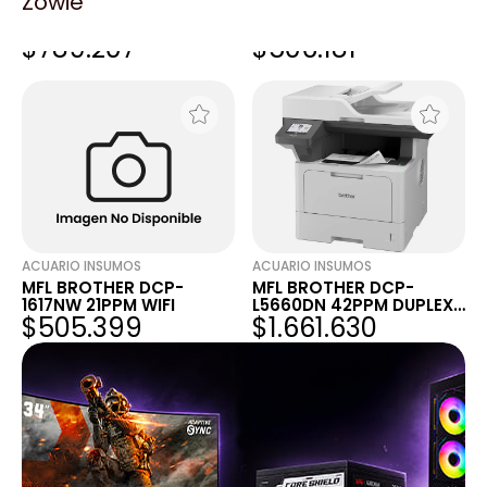
Zowie
MFL BROTHER DCP-
MFL BROTHER DCP-
L2540DW 30PPM WIFI
1617NW 21PPM WIFI
$789.207
$506.181
DUPLEX
ACUARIO INSUMOS
ACUARIO INSUMOS
MFL BROTHER DCP-
MFL BROTHER DCP-
1617NW 21PPM WIFI
L5660DN 42PPM DUPLEX
$505.399
$1.661.630
RED