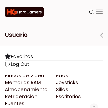
Categorías
Marcas
Tiendas
Usuario
Componentes
Accesorios
Todas las Marcas
Destacadas
Favoritos
Motherboards
Teclados
AMD
Log Out
Microprocesadores
Mouse
AOC
Placas de Video
Pads
AULA
Memorias RAM
Joysticks
Acer
Almacenamiento
Sillas
Adata
Refrigeración
Escritorios
AeroCool
Fuentes
Antec