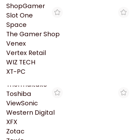
PowerColor
ShopGamer
Razer
Slot One
Redragon
Space
Samsung
The Gamer Shop
Sandisk
Venex
Sapphire
Vertex Retail
Seagate
MAX TECNO
MAX TECNO
WIZ TECH
CANALETA FURUKAWA
CANALETA FURUKAWA
Sentey
ITMAX 300MM EMPALME
ITMAX 220MM EMPALME
XT-PC
$28.485
$61.440
CON SLOTT
SIN SLOTT
Solarmax
Thermaltake
Toshiba
ViewSonic
Western Digital
XFX
Zotac
MAX TECNO
MAX TECNO