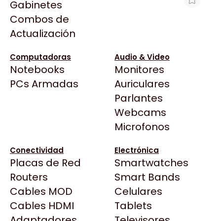
Gabinetes
Arkham
Combos de
CANALETA FURUKAWA ITMAX 300MM
Asrock
Actualización
EMPALME SIN SLOTT
Asus
$57.677
BenQ
Computadoras
Audio & Video
Ver producto en la página de Max Tecno
Notebooks
Monitores
CX
Todas las Tiendas
PCs Armadas
Auriculares
Cooler Master
37 Bytes
Parlantes
Corsair
Acuario Insumos
Webcams
Cougar
ArmyTech
Microfonos
Crucial
Backup Computación
Deepcool
Conectividad
Electrónica
Click Gaming
Dell
Placas de Red
Smartwatches
Compufan Store
EVGA
Routers
Smart Bands
Dinobyte
Gamemax
Cables MOD
Celulares
Full H4rd
Genesis
Cables HDMI
Tablets
Gaming City
Adaptadores
Genius
Televisores