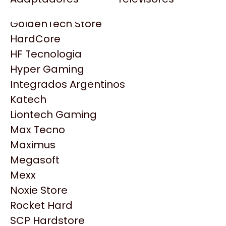
Gezatek
Gigabyte Aorus
GoldenTech Store
HP
HardCore
HyperX
HF Tecnologia
INNO3D
Hyper Gaming
Intel
Integrados Argentinos
Kingston
Katech
Lenovo
Liontech Gaming
Logitech
Max Tecno
MSI
Maximus
NVIDIA GeForce
Productos
Megasoft
NZXT
Mexx
PNY
Noxie Store
Similares
Palit
Rocket Hard
Philips
SCP Hardstore
Explorá más productos similares