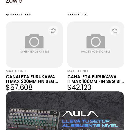
Zowie
CANALETA FURUKAWA
CANALETA FURUKAWA
ITMAX 300MM FIN SEG
ITMAX 100MM EMPALME
$36.148
$8.142
SIN SLOTT
CON SLOTT
MAX TECNO
MAX TECNO
CANALETA FURUKAWA
CANALETA FURUKAWA
ITMAX 220MM FIN SEG
ITMAX 100MM FIN SEG SIN
$57.608
$42.123
SIN SLOTT
SLOTT