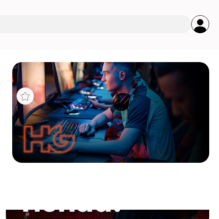
s
255