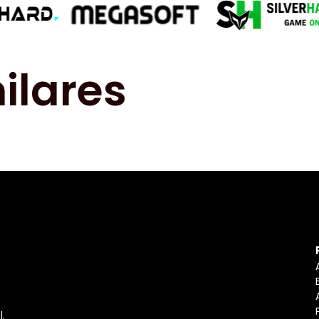
ilares
l.