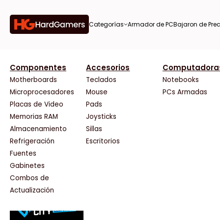
Categorías
Armador de PC
Bajaron de Prec
orías
Componentes
Accesorios
Computadora
AMD
CX
37 Bytes
Gigabyte Ao
Tiendas destacadas
or de
Motherboards
Teclados
Notebooks
AOC
Cooler Master
Acuario Insumos
HP
Microprocesadores
Mouse
PCs Armadas
AULA
Corsair
ArmyTech
HyperX
Placas de Video
Pads
Acer
Cougar
Backup Computación
INNO3D
Memorias RAM
Joysticks
on de
Adata
Crucial
Click Gaming
Intel
Almacenamiento
Sillas
AeroCool
Deepcool
Compufan Store
Kingston
Antec
Dell
Dinobyte
Lenovo
Refrigeración
Escritorios
Arkham
EVGA
Full H4rd
Logitech
Fuentes
as
Asrock
Gamemax
Gaming City
MSI
Gabinetes
Asus
Genesis
Gezatek
NVIDIA GeFo
Combos de
BenQ
Genius
GoldenTech Store
NZXT
s
Actualización