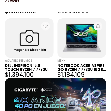
Zowie
NOTEBOOK DELL
NOTEBOOK DELL 15
INSPIRON DC 15255
INSPIRON AMD RYZEN 7
$1.399.990
$1.399.999
RYZEN 7 7730U 16GB
7730U/16GB/512GB/W11
512GB 15.6"...
NEGRO
ACUARIO INSUMOS
MEXX
DELL INSPIRON 15.6
NOTEBOOK ACER ASPIRE
TOUCH RYZEN 7 7730U
GO RYZEN 7 7730U 16GB
$1.394.100
$1.184.109
16GB 512GB SSD FHD
SSD 512GB 15.6" WIN11
NEGRO