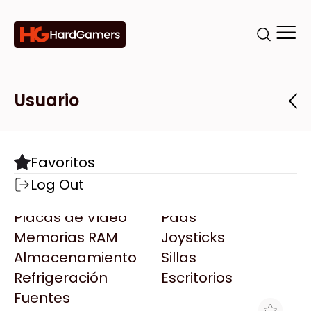
Categorías
Marcas
Tiendas
Usuario
Componentes
Accesorios
Todas las Marcas
Destacadas
Favoritos
Motherboards
Teclados
AMD
Log Out
Microprocesadores
Mouse
AOC
Placas de Video
Pads
AULA
Memorias RAM
Joysticks
Acer
Almacenamiento
Sillas
Adata
Refrigeración
Escritorios
AeroCool
Fuentes
Antec