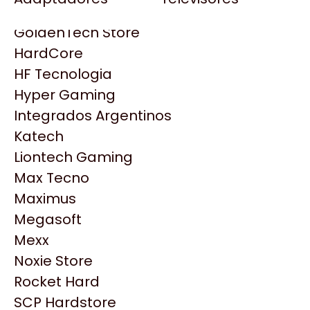
Gezatek
Gigabyte Aorus
GoldenTech Store
HP
HardCore
HyperX
HF Tecnologia
INNO3D
Hyper Gaming
Intel
Integrados Argentinos
Kingston
Katech
Lenovo
Liontech Gaming
Logitech
Max Tecno
MSI
Maximus
NVIDIA GeForce
Productos
Megasoft
NZXT
Mexx
PNY
Noxie Store
Similares
Palit
Rocket Hard
Philips
SCP Hardstore
Explorá más productos similares