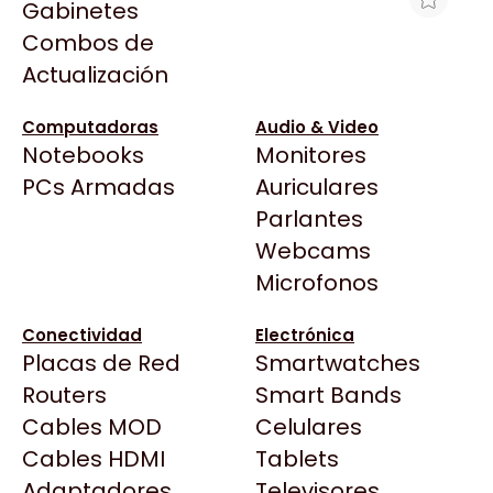
Gabinetes
Arkham
Combos de
NOTEBOOK DELL INSPIRON RYZEN 7
Asrock
Actualización
7730U 16GB 512GB 15.6" TÁCTIL WIN11
Asus
$1.404.199
BenQ
Computadoras
Audio & Video
Ver producto en la página de Mexx
Notebooks
Monitores
CX
Todas las Tiendas
PCs Armadas
Auriculares
Cooler Master
37 Bytes
Parlantes
Corsair
Acuario Insumos
Webcams
Cougar
ArmyTech
Microfonos
Crucial
Backup Computación
Deepcool
Conectividad
Electrónica
Click Gaming
Dell
Placas de Red
Smartwatches
Compufan Store
EVGA
Routers
Smart Bands
Dinobyte
Gamemax
Cables MOD
Celulares
Full H4rd
Genesis
Cables HDMI
Tablets
Gaming City
Adaptadores
Genius
Televisores