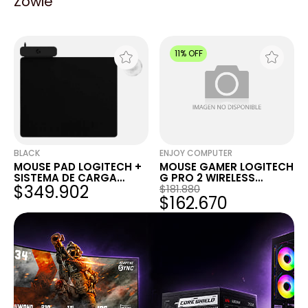
Zowie
USB-C USO
LOGITECH M190 NEGRO
$70.535
$15.674
AMBIDIESTRO,
GRIS AMBIDIESTRO GRAY
TECNOLO...
GRIS MARENGO
11% OFF
BLACK
ENJOY COMPUTER
MOUSE PAD LOGITECH +
MOUSE GAMER LOGITECH
SISTEMA DE CARGA
G PRO 2 WIRELESS
$349.902
LOGITECH POW...
MOUSE MAGENTA
$181.880
$162.670