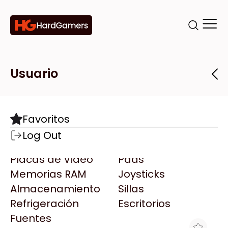
Categorías
Marcas
Tiendas
Usuario
Componentes
Accesorios
Todas las Marcas
Destacadas
Favoritos
Motherboards
Teclados
AMD
Log Out
Microprocesadores
Mouse
AOC
Placas de Video
Pads
AULA
Memorias RAM
Joysticks
Acer
Almacenamiento
Sillas
Adata
Refrigeración
Escritorios
AeroCool
Fuentes
Antec