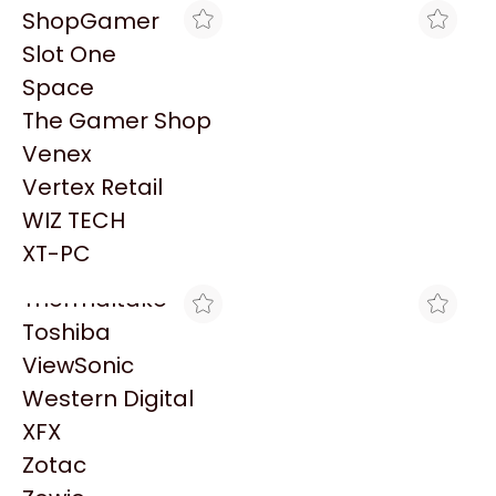
PowerColor
ShopGamer
Razer
Slot One
Redragon
Space
Samsung
The Gamer Shop
Sandisk
Venex
Sapphire
GAMING CITY
ACUARIO INSUMOS
Vertex Retail
MOUSE LOGITECH M520
MOUSE INALAMBRICO
Seagate
BUSINESS NEGRO NEGRO
LOGITECH M190 WIRELESS
WIZ TECH
Sentey
$62.129
$14.632
AMBIDIESTRO OFICIAL
XT-PC
Solarmax
Thermaltake
Toshiba
ViewSonic
Western Digital
XFX
BLACK
GAMING CITY
Zotac
MOUSE LOGITEC M520
MOUSE INALÁMBRICO