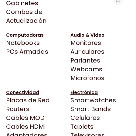
Gabinetes
Arkham
Combos de
MOUSE LOGITECH M520 AMBIDIESTRO
Asrock
Actualización
Asus
$55.859
BenQ
Ver producto en la página de Mexx
Computadoras
Audio & Video
Notebooks
Monitores
CX
Todas las Tiendas
PCs Armadas
Auriculares
Cooler Master
37 Bytes
Parlantes
Corsair
Acuario Insumos
Webcams
Cougar
ArmyTech
Microfonos
Crucial
Backup Computación
Deepcool
Conectividad
Electrónica
Click Gaming
Dell
Placas de Red
Smartwatches
Compufan Store
EVGA
Routers
Smart Bands
Dinobyte
Gamemax
Cables MOD
Celulares
Full H4rd
Genesis
Cables HDMI
Tablets
Gaming City
Adaptadores
Genius
Televisores