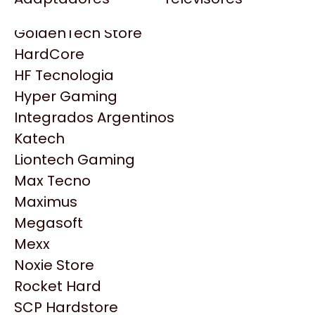
Gezatek
Gigabyte Aorus
GoldenTech Store
HP
HardCore
HyperX
HF Tecnologia
INNO3D
Hyper Gaming
Intel
Integrados Argentinos
Kingston
Katech
Lenovo
Liontech Gaming
Logitech
Max Tecno
MSI
Maximus
Productos
NVIDIA GeForce
Megasoft
NZXT
Mexx
Similares
PNY
Noxie Store
Palit
Rocket Hard
Philips
Explorá más productos similares
SCP Hardstore