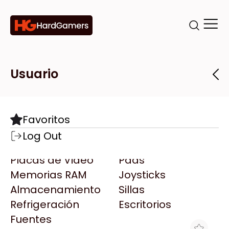
Categorías
Marcas
Tiendas
Usuario
Componentes
Accesorios
Todas las Marcas
Destacadas
Favoritos
Motherboards
Teclados
AMD
Log Out
Microprocesadores
Mouse
AOC
Placas de Video
Pads
AULA
Memorias RAM
Joysticks
Acer
Almacenamiento
Sillas
Adata
Refrigeración
Escritorios
AeroCool
Fuentes
Antec