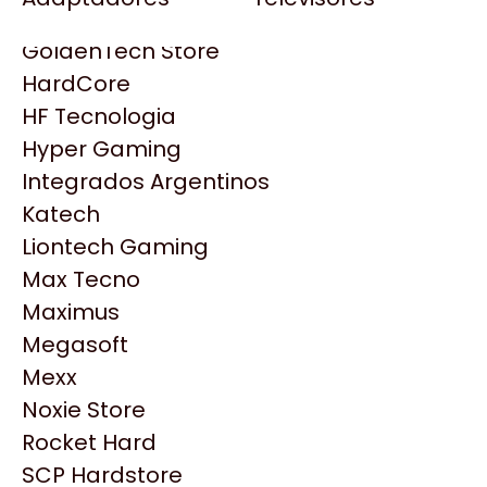
Gezatek
Gigabyte Aorus
GoldenTech Store
HP
HardCore
HyperX
HF Tecnologia
INNO3D
Hyper Gaming
Intel
Integrados Argentinos
Kingston
Katech
Lenovo
Liontech Gaming
Logitech
Max Tecno
MSI
Maximus
NVIDIA GeForce
Productos
Megasoft
NZXT
Mexx
PNY
Noxie Store
Similares
Palit
Rocket Hard
Philips
SCP Hardstore
Explorá más productos similares