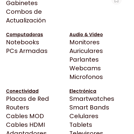
Gabinetes
Arkham
Combos de
NOTEBOOK ACER CHROMEBOOK 315
Asrock
Actualización
CELERON N4500 4GB 64GB 15.6"
Asus
$385.399
BenQ
Computadoras
Audio & Video
Ver producto en la página de Mexx
Notebooks
Monitores
CX
Todas las Tiendas
PCs Armadas
Auriculares
Cooler Master
37 Bytes
Parlantes
Corsair
Acuario Insumos
Webcams
Cougar
ArmyTech
Microfonos
Crucial
Backup Computación
Deepcool
Conectividad
Electrónica
Click Gaming
Dell
Placas de Red
Smartwatches
Compufan Store
EVGA
Routers
Smart Bands
Dinobyte
Gamemax
Cables MOD
Celulares
Full H4rd
Genesis
Cables HDMI
Tablets
Gaming City
Adaptadores
Genius
Televisores