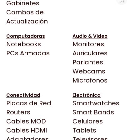
Gabinetes
Arkham
Combos de
FUENTE CERTIFICADA GIGABYTE
Asrock
Actualización
850W UD BLACK 80 PLUS GOLD FULL
Asus
MODULAR GP-UD850GM PG5 V2
BenQ
Computadoras
Audio & Video
$189.000
Notebooks
Monitores
CX
Ver producto en la página de MyM
Todas las Tiendas
PCs Armadas
Auriculares
Cooler Master
Computacion
37 Bytes
Parlantes
Corsair
Acuario Insumos
Webcams
Cougar
ArmyTech
Microfonos
Crucial
Backup Computación
Deepcool
Conectividad
Electrónica
Click Gaming
Dell
Placas de Red
Smartwatches
Compufan Store
EVGA
Routers
Smart Bands
Dinobyte
Gamemax
Cables MOD
Celulares
Full H4rd
Genesis
Cables HDMI
Tablets
Gaming City
Adaptadores
Genius
Televisores