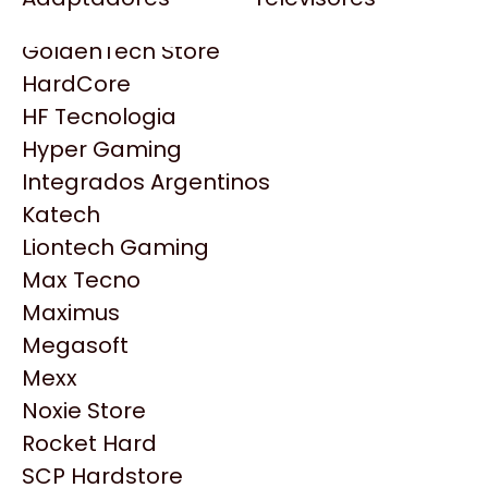
Gezatek
Gigabyte Aorus
GoldenTech Store
HP
HardCore
HyperX
HF Tecnologia
INNO3D
Hyper Gaming
Intel
Integrados Argentinos
Kingston
Katech
Lenovo
Liontech Gaming
Logitech
Max Tecno
MSI
Maximus
NVIDIA GeForce
Megasoft
NZXT
Mexx
Productos
PNY
Noxie Store
Palit
Rocket Hard
Similares
Philips
SCP Hardstore