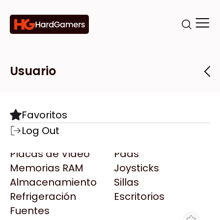
Categorías
Marcas
Tiendas
Usuario
Componentes
Accesorios
Todas las Marcas
Destacadas
Favoritos
Motherboards
Teclados
AMD
Log Out
Microprocesadores
Mouse
AOC
Placas de Video
Pads
AULA
Memorias RAM
Joysticks
Acer
Almacenamiento
Sillas
Adata
Refrigeración
Escritorios
AeroCool
Fuentes
Antec