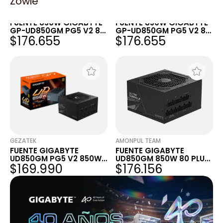
Zowie
FULL H4RD
XT-PC
FUENTE 850W GIGABYTE
FUENTE 850W GIGABYTE
GP-UD850GM PG5 V2 80
GP-UD850GM PG5 V2 80
$176.655
$176.655
PLUS GOLD FULL
PLUS GOLD FULL
MODULAR
MODULAR
GEZATEK
AMONPUL TEAM
FUENTE GIGABYTE
FUENTE GIGABYTE
UD850GM PG5 V2 850W
UD850GM 850W 80 PLUS
$169.990
$176.156
80 PLUS GOLD ATX 3.1
GOLD MODULAR PG5 V2
PCIE 5.1 FULL MODULAR