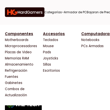
Categorías
Armador de PC
Bajaron de Prec
orías
Componentes
Accesorios
Computadora
AMD
CX
37 Bytes
Gigabyte Ao
Tiendas destacadas
or de
Motherboards
Teclados
Notebooks
AOC
Cooler Master
Acuario Insumos
HP
Microprocesadores
Mouse
PCs Armadas
AULA
Corsair
ArmyTech
HyperX
Placas de Video
Pads
Acer
Cougar
Backup Computación
INNO3D
Memorias RAM
Joysticks
on de
Adata
Crucial
Click Gaming
Intel
Almacenamiento
Sillas
AeroCool
Deepcool
Compufan Store
Kingston
Antec
Dell
Dinobyte
Lenovo
Refrigeración
Escritorios
Arkham
EVGA
Full H4rd
Logitech
Fuentes
as
Asrock
Gamemax
Gaming City
MSI
Gabinetes
Asus
Genesis
Gezatek
NVIDIA GeFo
Combos de
BenQ
Genius
GoldenTech Store
NZXT
s
Actualización