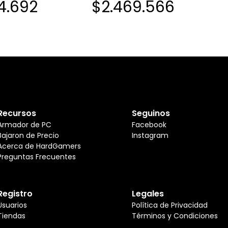
4.692
$2.469.566
DORA DE BILLETES
OXXEN CL-T3040UM-B DOS
EJAS 2 SENSORES
BANDEJAS 2 SENSORES
TACTIL
PANTALLA TACTIL
Recursos
Seguinos
Armador de PC
Facebook
Bajaron de Precio
Instagram
Acerca de HardGamers
Preguntas Frecuentes
Registro
Legales
Usuarios
Política de Privacidad
Tiendas
Términos y Condiciones