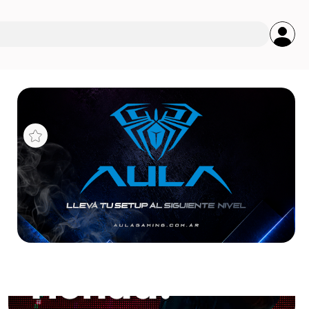
s
ORA
 2