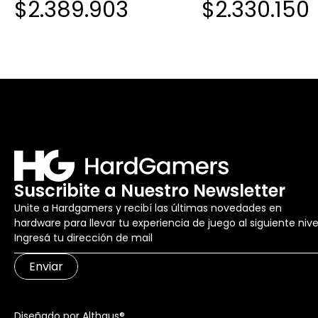
$2.389.903
$2.330.150
OXXEN CL-T3040UM-B DOS
CLASIFICADORA DE B
BANDEJAS 2 SENSORES
DOS BANDEJAS 2 SE
PANTALLA TACTIL
PANTALLA TACTIL
Suscribite a Nuestro Newsletter
Unite a Hardgamers y recibí las últimas novedades en
hardware para llevar tu experiencia de juego al siguiente nive
Enviar
Diseñado por Althaus®