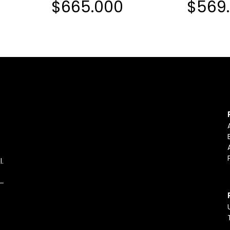
$665.000
$569
l.