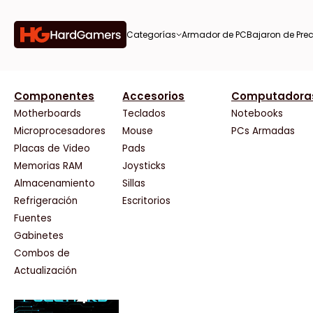
Categorías
Armador de PC
Bajaron de Prec
orías
Componentes
Accesorios
Computadora
AMD
CX
37 Bytes
Gigabyte Ao
Tiendas destacadas
or de
Motherboards
Teclados
Notebooks
AOC
Cooler Master
Acuario Insumos
HP
Microprocesadores
Mouse
PCs Armadas
AULA
Corsair
ArmyTech
HyperX
Placas de Video
Pads
Acer
Cougar
Backup Computación
INNO3D
Memorias RAM
Joysticks
on de
Adata
Crucial
Click Gaming
Intel
Almacenamiento
Sillas
AeroCool
Deepcool
Compufan Store
Kingston
Antec
Dell
Dinobyte
Lenovo
Refrigeración
Escritorios
Arkham
EVGA
Full H4rd
Logitech
Fuentes
as
Asrock
Gamemax
Gaming City
MSI
Gabinetes
Asus
Genesis
Gezatek
NVIDIA GeFo
Combos de
BenQ
Genius
GoldenTech Store
NZXT
s
Actualización