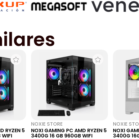
ilares
NOXIE STORE
NOXIE STO
D RYZEN 5
NOXI GAMING PC AMD RYZEN 5
NOXI GAM
3400G 16 GB 240 GB WIFI
3400G 16 GB 960GB WIFI