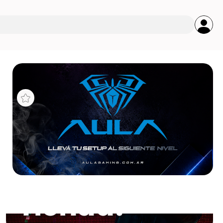
s
N 5