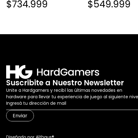
$734.999
$549.999
MONITOR COOLER MASTER
100HZ
Suscribite a Nuestro Newsletter
Unite a Hardgamers y recibí las últimas novedades en
hardware para llevar tu experiencia de juego al siguiente nive
Enviar
Diseñado por Althaus®