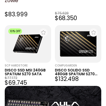
Zowie
LOGG
SILVERHARD
DISCO SÓLIDO SSD MSI
DISCO SSD MSI 240GB
SPATIUM S270 240GB
SPATIUM S270 SATA
$83.999
SATA 2.5" 3D NAND
$75.628
$68.350
500MB/S
10% OFF
SCP HARDSTORE
COMPUGARDEN
DISCO SSD MSI 240GB
DISCO SOLIDO SSD
SPATIUM S270 SATA
480GB SPATIUM S270
$132.498
$77.172
SATA MSI
$69.745