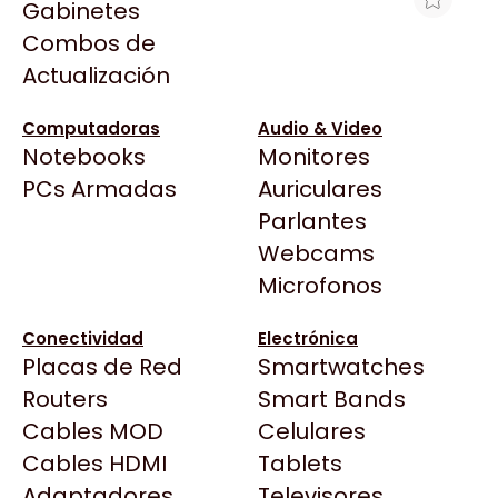
Gabinetes
Arkham
Combos de
DISCO SOLIDO SSD MSI SPATIUM S270
Asrock
Actualización
240GB SATA
Asus
$80.784
BenQ
Computadoras
Audio & Video
Ver producto en la página de Noxie Store
Notebooks
Monitores
CX
Todas las Tiendas
PCs Armadas
Auriculares
Cooler Master
37 Bytes
Parlantes
Corsair
Acuario Insumos
Webcams
Cougar
ArmyTech
Microfonos
Crucial
Backup Computación
Deepcool
Conectividad
Electrónica
Click Gaming
Dell
Placas de Red
Smartwatches
Compufan Store
EVGA
Routers
Smart Bands
Dinobyte
Gamemax
Cables MOD
Celulares
Full H4rd
Genesis
Cables HDMI
Tablets
Gaming City
Adaptadores
Genius
Televisores