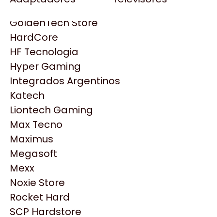
Gezatek
Gigabyte Aorus
GoldenTech Store
HP
HardCore
HyperX
HF Tecnologia
INNO3D
Hyper Gaming
Intel
Integrados Argentinos
Kingston
Katech
Lenovo
Liontech Gaming
Logitech
Max Tecno
MSI
Maximus
NVIDIA GeForce
Productos
Megasoft
NZXT
Mexx
PNY
Noxie Store
Similares
Palit
Rocket Hard
Philips
SCP Hardstore
Explorá más productos similares