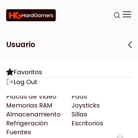
Categorías
Marcas
Tiendas
Usuario
Componentes
Accesorios
Todas las Marcas
Destacadas
Favoritos
Motherboards
Teclados
AMD
Log Out
Microprocesadores
Mouse
AOC
Placas de Video
Pads
AULA
Memorias RAM
Joysticks
Acer
Almacenamiento
Sillas
Adata
Refrigeración
Escritorios
AeroCool
Fuentes
Antec