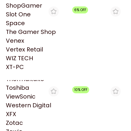
PowerColor
ShopGamer
Razer
6% OFF
Slot One
Redragon
Space
Samsung
The Gamer Shop
Sandisk
Venex
Sapphire
Vertex Retail
Seagate
RM INSUMOS
AMONPUL TEAM
WIZ TECH
DISCO SOLIDO MSI SSD
DISCO SOLIDO SSD MSI
Sentey
SPATIUM S270 SATA-III
SPATIUM S270 240GB
XT-PC
$95.999
240GB
SATA 545MB/S
$73.478
Solarmax
$68.743
Thermaltake
Toshiba
10% OFF
ViewSonic
Western Digital
XFX
Zotac