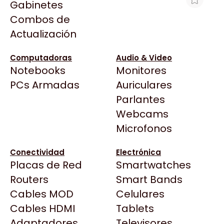
Gabinetes
Arkham
Combos de
MEMORIA RAM UDIMM ADATA XPG
Asrock
Actualización
LANCER BLADE RGB WHITE 6000MHZ
Asus
16GB CL48 1.1V
BenQ
Computadoras
Audio & Video
$427.698
Notebooks
Monitores
CX
Ver producto en la página de Noxie Store
Todas las Tiendas
PCs Armadas
Auriculares
Cooler Master
37 Bytes
Parlantes
Corsair
Acuario Insumos
Webcams
Cougar
ArmyTech
Microfonos
Crucial
Backup Computación
Deepcool
Conectividad
Electrónica
Click Gaming
Dell
Placas de Red
Smartwatches
Compufan Store
EVGA
Routers
Smart Bands
Dinobyte
Gamemax
Cables MOD
Celulares
Full H4rd
Genesis
Cables HDMI
Tablets
Gaming City
Adaptadores
Genius
Televisores