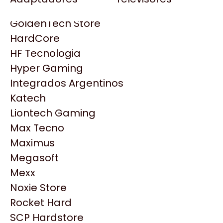
Gezatek
Gigabyte Aorus
GoldenTech Store
HP
HardCore
HyperX
HF Tecnologia
INNO3D
Hyper Gaming
Intel
Integrados Argentinos
Kingston
Katech
Lenovo
Liontech Gaming
Logitech
Max Tecno
MSI
Maximus
NVIDIA GeForce
Megasoft
Productos
NZXT
Mexx
PNY
Noxie Store
Palit
Similares
Rocket Hard
Philips
SCP Hardstore