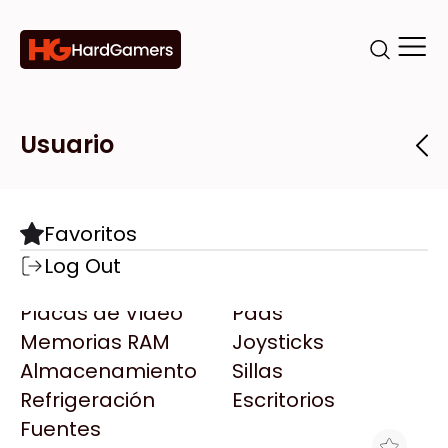
Categorías
Marcas
Tiendas
Usuario
Componentes
Accesorios
Todas las Marcas
Destacadas
Favoritos
Motherboards
Teclados
AMD
Log Out
Microprocesadores
Mouse
AOC
Placas de Video
Pads
AULA
Memorias RAM
Joysticks
Acer
Almacenamiento
Sillas
Adata
Refrigeración
Escritorios
AeroCool
Fuentes
Antec