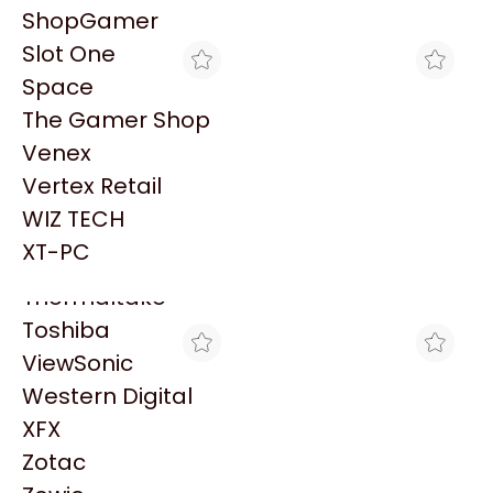
PowerColor
Explorá más productos similares
ShopGamer
Razer
Slot One
Redragon
Space
Samsung
The Gamer Shop
Sandisk
Venex
Sapphire
Vertex Retail
Seagate
SCP HARDSTORE
SILVERHARD
WIZ TECH
Sentey
MEMORIA RAM DDR5
MEMORIA RAM DDR5
XT-PC
ADATA XPG 16GB
ADATA XPG 16GB
Solarmax
$390.936
$383.118
6000MHZ LANCER BLADE
6000MHZ LANCER BLADE
RGB WHITE CL48
RGB WHITE CL48
Thermaltake
Toshiba
ViewSonic
Western Digital
XFX
Zotac