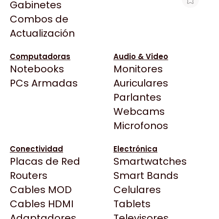
Gabinetes
Arkham
Combos de
AURICULAR INALAMBRICO AULA G7
Asrock
Actualización
PRO WHITE USB BLUETOOTH 2.4GHZ
Asus
$80.000
BenQ
Computadoras
Audio & Video
Ver producto en la página de Portal Tech &
Notebooks
Monitores
CX
Gaming
Todas las Tiendas
PCs Armadas
Auriculares
Cooler Master
37 Bytes
Parlantes
Corsair
Acuario Insumos
Webcams
Cougar
ArmyTech
Microfonos
Crucial
Backup Computación
Deepcool
Conectividad
Electrónica
Click Gaming
Dell
Placas de Red
Smartwatches
Compufan Store
EVGA
Routers
Smart Bands
Dinobyte
Gamemax
Cables MOD
Celulares
Full H4rd
Genesis
Cables HDMI
Tablets
Gaming City
Adaptadores
Genius
Televisores