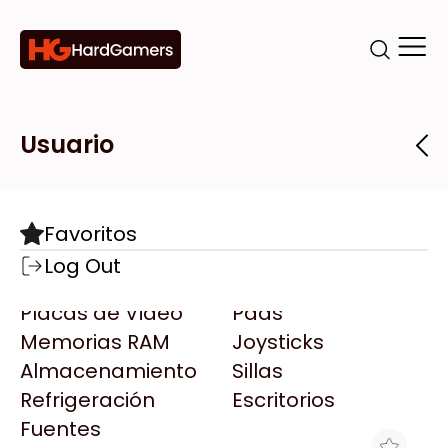
Categorías
Marcas
Tiendas
Usuario
Componentes
Accesorios
Todas las Marcas
Destacadas
Favoritos
Motherboards
Teclados
AMD
Log Out
Microprocesadores
Mouse
AOC
Placas de Video
Pads
AULA
Memorias RAM
Joysticks
Acer
Almacenamiento
Sillas
Adata
Refrigeración
Escritorios
AeroCool
Fuentes
Antec