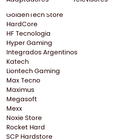
Gezatek
Gigabyte Aorus
GoldenTech Store
HP
HardCore
HyperX
HF Tecnologia
INNO3D
Hyper Gaming
Intel
Integrados Argentinos
Kingston
Katech
Lenovo
Liontech Gaming
Logitech
Max Tecno
MSI
Maximus
NVIDIA GeForce
Megasoft
NZXT
Productos
Mexx
PNY
Noxie Store
Palit
Similares
Rocket Hard
Philips
SCP Hardstore