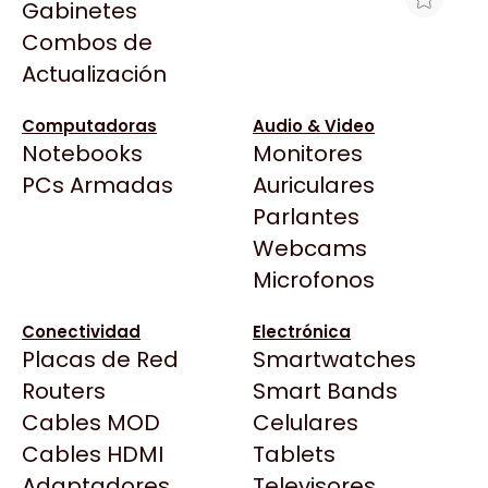
Gabinetes
Arkham
Combos de
TECLADO MAGNETICO AULA WIN68HE
Asrock
Actualización
MAX BLACK RED
Asus
$89.000
BenQ
Computadoras
Audio & Video
Ver producto en la página de Portal Tech &
Notebooks
Monitores
CX
Gaming
Todas las Tiendas
PCs Armadas
Auriculares
Cooler Master
37 Bytes
Parlantes
Corsair
Acuario Insumos
Webcams
Cougar
ArmyTech
Microfonos
Crucial
Backup Computación
Deepcool
Conectividad
Electrónica
Click Gaming
Dell
Placas de Red
Smartwatches
Compufan Store
EVGA
Routers
Smart Bands
Dinobyte
Gamemax
Cables MOD
Celulares
Full H4rd
Genesis
Cables HDMI
Tablets
Gaming City
Adaptadores
Genius
Televisores