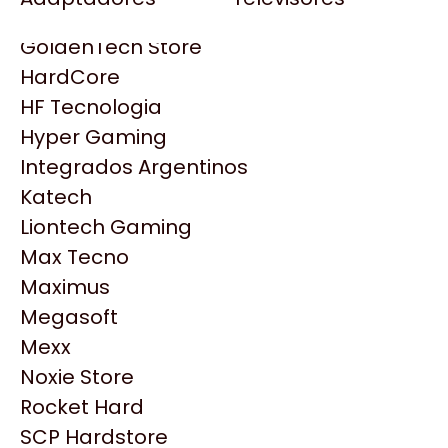
Gezatek
Gigabyte Aorus
GoldenTech Store
HP
HardCore
HyperX
HF Tecnologia
INNO3D
Hyper Gaming
Intel
Integrados Argentinos
Kingston
Katech
Lenovo
Liontech Gaming
Logitech
Max Tecno
MSI
Maximus
NVIDIA GeForce
Megasoft
Productos
NZXT
Mexx
PNY
Noxie Store
Similares
Palit
Rocket Hard
Philips
SCP Hardstore