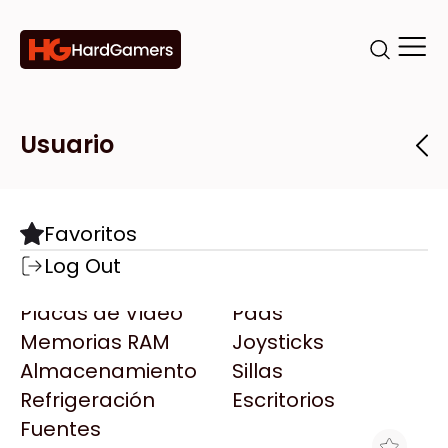
Categorías
Marcas
Tiendas
Usuario
Componentes
Accesorios
Todas las Marcas
Destacadas
Favoritos
Motherboards
Teclados
AMD
Log Out
Microprocesadores
Mouse
AOC
Placas de Video
Pads
AULA
Memorias RAM
Joysticks
Acer
Almacenamiento
Sillas
Adata
Refrigeración
Escritorios
AeroCool
Fuentes
Antec