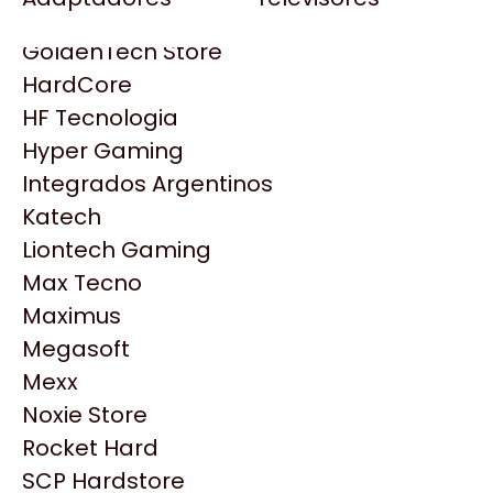
Gezatek
Gigabyte Aorus
GoldenTech Store
HP
HardCore
HyperX
HF Tecnologia
INNO3D
Hyper Gaming
Intel
Integrados Argentinos
Kingston
Katech
Lenovo
Liontech Gaming
Logitech
Max Tecno
MSI
Maximus
NVIDIA GeForce
Productos
Megasoft
NZXT
Mexx
PNY
Noxie Store
Similares
Palit
Rocket Hard
Philips
SCP Hardstore
Explorá más productos similares