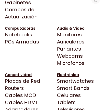
Gabinetes
Arkham
Combos de
KIT AMD RYZEN 5500 + AUREOX
Asrock
Actualización
650W BRONZE 80+
Asus
$260.135
BenQ
Computadoras
Audio & Video
Ver producto en la página de ShopGamer
Notebooks
Monitores
CX
Todas las Tiendas
PCs Armadas
Auriculares
Cooler Master
37 Bytes
Parlantes
Corsair
Acuario Insumos
Webcams
Cougar
ArmyTech
Microfonos
Crucial
Backup Computación
Deepcool
Conectividad
Electrónica
Click Gaming
Dell
Placas de Red
Smartwatches
Compufan Store
EVGA
Routers
Smart Bands
Dinobyte
Gamemax
Cables MOD
Celulares
Full H4rd
Genesis
Cables HDMI
Tablets
Gaming City
Adaptadores
Genius
Televisores