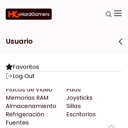
Categorías
Marcas
Tiendas
Usuario
Componentes
Accesorios
Todas las Marcas
Destacadas
Favoritos
Motherboards
Teclados
AMD
Log Out
Microprocesadores
Mouse
AOC
Placas de Video
Pads
AULA
Memorias RAM
Joysticks
Acer
Almacenamiento
Sillas
Adata
Refrigeración
Escritorios
AeroCool
Fuentes
Antec