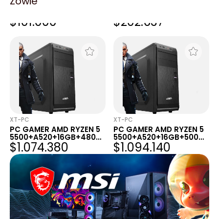
Zowie
KIT GABINETE RAPTOR
KIT THERMALTAKE SMART
VORTEX + FUENTE
BX3 650W 80 PLUS
$101.000
$202.637
RAPTOR VOLT 650W 80
BRONZE + PRIME A520M-
PLUS BRONZE
K CSM
XT-PC
XT-PC
PC GAMER AMD RYZEN 5
PC GAMER AMD RYZEN 5
5500+A520+16GB+480G
5500+A520+16GB+500G
$1.074.380
$1.094.140
B+RTX 3050+GABINETE
B NVME+RTX 3050
KIT
6GB+GABINETE KIT