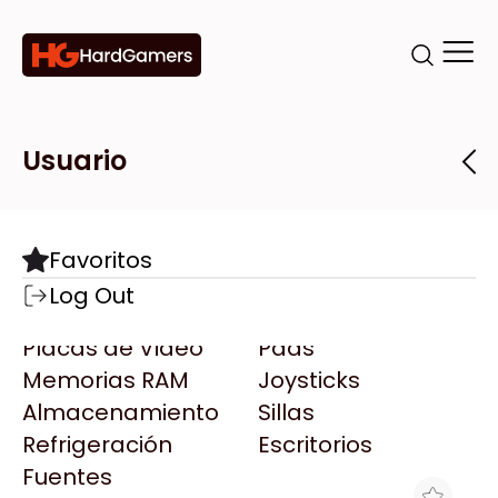
Categorías
Marcas
Tiendas
Usuario
Componentes
Accesorios
Todas las Marcas
Destacadas
Favoritos
Motherboards
Teclados
AMD
Log Out
Microprocesadores
Mouse
AOC
Placas de Video
Pads
AULA
Memorias RAM
Joysticks
Acer
Almacenamiento
Sillas
Adata
Refrigeración
Escritorios
AeroCool
Fuentes
Antec