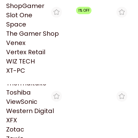
PowerColor
ShopGamer
Razer
1% OFF
Slot One
Redragon
Space
Samsung
The Gamer Shop
Sandisk
Venex
Sapphire
Vertex Retail
Seagate
SPACE
GORILA GAMES
WIZ TECH
NINTENDO SUPER MARIO
JUEGO SUPER MARIO
Sentey
BROS WONDER + MEETUP
BROS. WONDER
XT-PC
$157.000
IN BELLABEL PARK
NINTENDO SWITCH
$98.950
Solarmax
$98.300
NINTENDO SWITCH 2
NSW2
Thermaltake
Toshiba
ViewSonic
Western Digital
XFX
Zotac