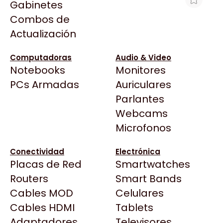
Gabinetes
Arkham
Combos de
CONSOLA NINTENDO SWITCH OLED +
Asrock
Actualización
SUPER MARIO BROS. WONDER
Asus
$770.000
BenQ
Computadoras
Audio & Video
Ver producto en la página de Space
Notebooks
Monitores
CX
Todas las Tiendas
PCs Armadas
Auriculares
Cooler Master
37 Bytes
Parlantes
Corsair
Acuario Insumos
Webcams
Cougar
ArmyTech
Microfonos
Crucial
Backup Computación
Deepcool
Conectividad
Electrónica
Click Gaming
Dell
Placas de Red
Smartwatches
Compufan Store
EVGA
Routers
Smart Bands
Dinobyte
Gamemax
Cables MOD
Celulares
Full H4rd
Genesis
Cables HDMI
Tablets
Gaming City
Adaptadores
Genius
Televisores