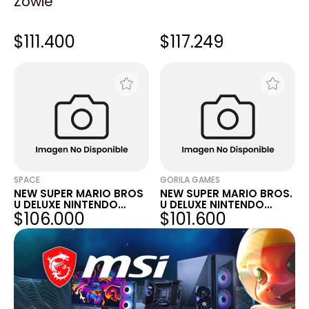
Zowie
GORILA GAMES
GAMING POINT
SUPER MARIO GALAXY +
SUPER MARIO GALAXY +
SUPER MARIO GALAXY 2
SUPER MARIO GALAXY 2
$111.400
$117.249
NINTENDO SWITCH
NINTENDO SWITCH
FISICO SELLADO
SPACE
GORILA GAMES
NEW SUPER MARIO BROS
NEW SUPER MARIO BROS.
U DELUXE NINTENDO
U DELUXE NINTENDO
$106.000
$101.600
SWITCH
SWITCH