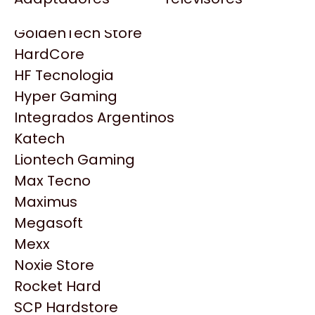
Gezatek
Gigabyte Aorus
GoldenTech Store
HP
HardCore
HyperX
HF Tecnologia
INNO3D
Hyper Gaming
Intel
Integrados Argentinos
Kingston
Katech
Lenovo
Liontech Gaming
Logitech
Max Tecno
MSI
Maximus
NVIDIA GeForce
Productos
Megasoft
NZXT
Mexx
PNY
Noxie Store
Similares
Palit
Rocket Hard
Philips
SCP Hardstore
Explorá más productos similares