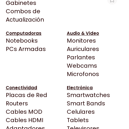
Gabinetes
Arkham
Combos de
SILLA GAMER XPG NEXUS PLUS NEGRO
Asrock
Actualización
CON ROJO
Asus
$504.731
BenQ
Computadoras
Audio & Video
Ver producto en la página de The Gamer
Notebooks
Monitores
CX
Shop
Todas las Tiendas
PCs Armadas
Auriculares
Cooler Master
37 Bytes
Parlantes
Corsair
Acuario Insumos
Webcams
Cougar
ArmyTech
Microfonos
Crucial
Backup Computación
Deepcool
Conectividad
Electrónica
Click Gaming
Dell
Placas de Red
Smartwatches
Compufan Store
EVGA
Routers
Smart Bands
Dinobyte
Gamemax
Cables MOD
Celulares
Full H4rd
Genesis
Cables HDMI
Tablets
Gaming City
Adaptadores
Genius
Televisores