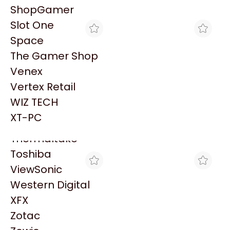
PowerColor
Explorá más productos similares
ShopGamer
Razer
Slot One
Redragon
Space
Samsung
The Gamer Shop
Sandisk
Venex
Sapphire
Vertex Retail
Seagate
WIZ TECH
BLACK
MAX TECNO
Sentey
SILLA GAMER XPG NEXUS
SILLA GAMER XPG NEXUS
XT-PC
PLUS NEGRO CON ROJO
PLUS NEGRO CON ROJO
Solarmax
$679.980
$617.954
Thermaltake
Toshiba
ViewSonic
Western Digital
XFX
Zotac