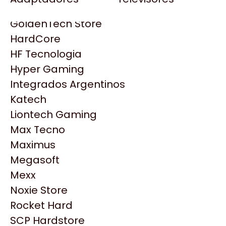
Gezatek
Gigabyte Aorus
GoldenTech Store
HP
HardCore
HyperX
HF Tecnologia
INNO3D
Hyper Gaming
Intel
Integrados Argentinos
Kingston
Katech
Lenovo
Liontech Gaming
Logitech
Max Tecno
MSI
Maximus
NVIDIA GeForce
Megasoft
NZXT
Productos
Mexx
PNY
Noxie Store
Palit
Similares
Rocket Hard
Philips
SCP Hardstore