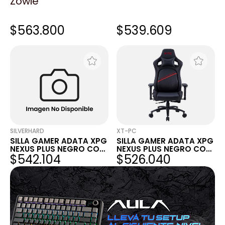
Zowie
KATECH
CROSSHAIR GAMING
SILLA GAMER XPG NEXUS
SILLA GAMER XPG NEXUS
PLUS NEGRO CON ROJO
PLUS NEGRO CON ROJO
$563.800
$539.609
SILVERHARD
XT-PC
SILLA GAMER ADATA XPG
SILLA GAMER ADATA XPG
NEXUS PLUS NEGRO CON
NEXUS PLUS NEGRO CON
$542.104
$526.040
ROJO
ROJO