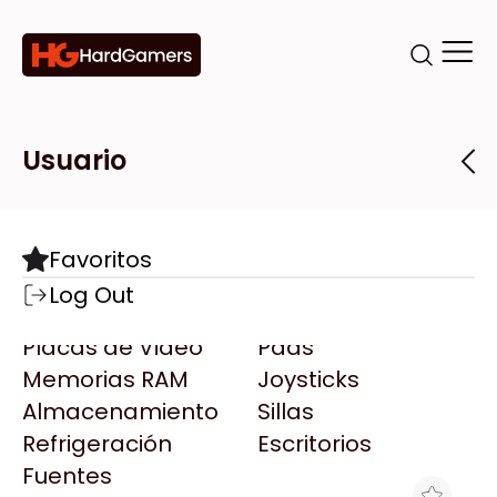
Categorías
Marcas
Tiendas
Usuario
Componentes
Accesorios
Todas las Marcas
Destacadas
Favoritos
Motherboards
Teclados
AMD
Log Out
Microprocesadores
Mouse
AOC
Placas de Video
Pads
AULA
Memorias RAM
Joysticks
Acer
Almacenamiento
Sillas
Adata
Refrigeración
Escritorios
AeroCool
Fuentes
Antec