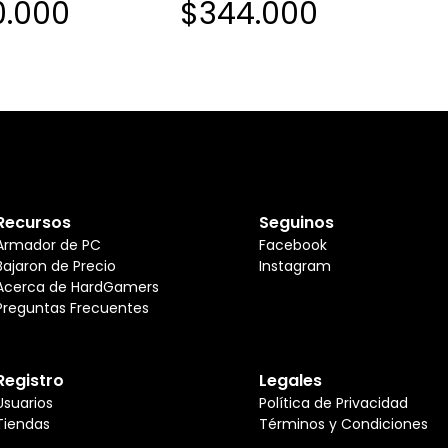
0.000
$344.000
Recursos
Seguinos
Armador de PC
Facebook
Bajaron de Precio
Instagram
Acerca de HardGamers
Preguntas Frecuentes
Registro
Legales
Usuarios
Política de Privacidad
Tiendas
Términos y Condiciones