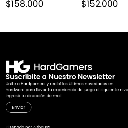
$158.000
$152.000
BLACK MIDNIGHT B
Suscribite a Nuestro Newsletter
Unite a Hardgamers y recibí las últimas novedades en
hardware para llevar tu experiencia de juego al siguiente nive
Enviar
Diseñado por Althaus®