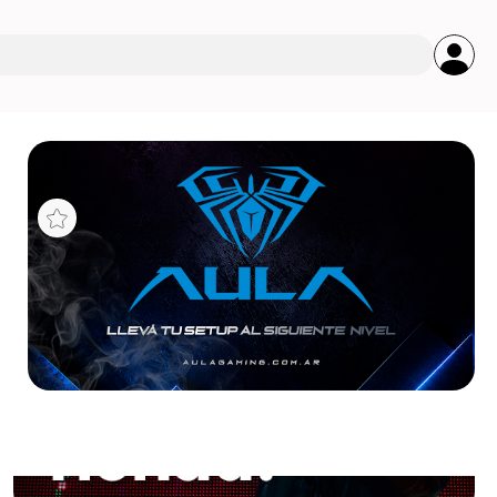
s
SONY