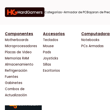
Categorías
Armador de PC
Bajaron de Prec
orías
Componentes
Accesorios
Computadora
AMD
CX
37 Bytes
Gigabyte Ao
Tiendas destacadas
or de
Motherboards
Teclados
Notebooks
AOC
Cooler Master
Acuario Insumos
HP
Microprocesadores
Mouse
PCs Armadas
AULA
Corsair
ArmyTech
HyperX
Placas de Video
Pads
Acer
Cougar
Backup Computación
INNO3D
Memorias RAM
Joysticks
on de
Adata
Crucial
Click Gaming
Intel
Almacenamiento
Sillas
AeroCool
Deepcool
Compufan Store
Kingston
Antec
Dell
Dinobyte
Lenovo
Refrigeración
Escritorios
Arkham
EVGA
Full H4rd
Logitech
Fuentes
as
Asrock
Gamemax
Gaming City
MSI
Gabinetes
Asus
Genesis
Gezatek
NVIDIA GeFo
Combos de
BenQ
Genius
GoldenTech Store
NZXT
s
Actualización