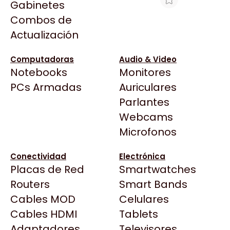
Gabinetes
Arkham
Combos de
NUMPAD GENIUS 110 USB (9251)
Asrock
Actualización
Asus
$11.048
BenQ
Ver producto en la página de The Gamer
Computadoras
Audio & Video
Shop
Notebooks
Monitores
CX
Todas las Tiendas
PCs Armadas
Auriculares
Cooler Master
37 Bytes
Parlantes
Corsair
Acuario Insumos
Webcams
Cougar
ArmyTech
Microfonos
Crucial
Backup Computación
Deepcool
Conectividad
Electrónica
Click Gaming
Dell
Placas de Red
Smartwatches
Compufan Store
EVGA
Routers
Smart Bands
Dinobyte
Gamemax
Cables MOD
Celulares
Full H4rd
Genesis
Cables HDMI
Tablets
Gaming City
Adaptadores
Genius
Televisores