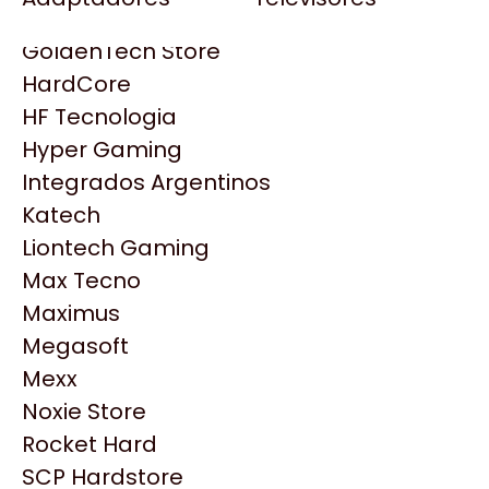
Gezatek
Gigabyte Aorus
GoldenTech Store
HP
HardCore
HyperX
HF Tecnologia
INNO3D
Hyper Gaming
Intel
Integrados Argentinos
Kingston
Katech
Lenovo
Liontech Gaming
Logitech
Max Tecno
MSI
Maximus
NVIDIA GeForce
Productos
Megasoft
NZXT
Mexx
PNY
Similares
Noxie Store
Palit
Rocket Hard
Philips
SCP Hardstore
Explorá más productos similares