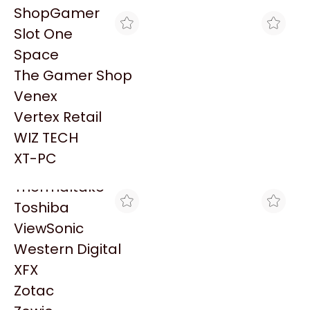
PowerColor
ShopGamer
Razer
Slot One
Redragon
Space
Samsung
The Gamer Shop
Sandisk
Venex
Sapphire
Vertex Retail
A4 FULL
BRACATECH
Seagate
NUMPAD GENIUS 110 USB
NUMPAD GENIUS 110 USB
WIZ TECH
Sentey
(9251)
(9251)
$12.383
$10.775
XT-PC
Solarmax
Thermaltake
Toshiba
ViewSonic
Western Digital
XFX
Zotac
GORILA GAMES
TRYHARDWARE