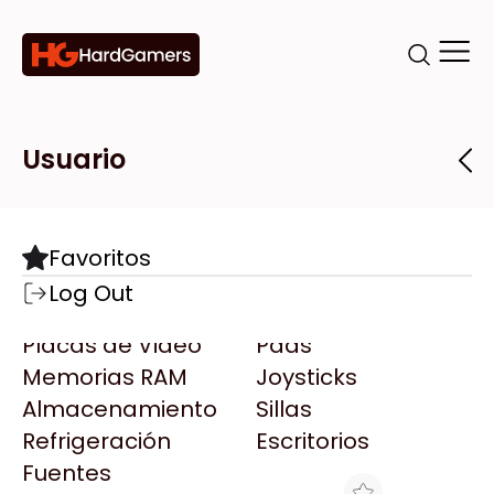
Categorías
Marcas
Tiendas
Usuario
Componentes
Accesorios
Todas las Marcas
Destacadas
Favoritos
Motherboards
Teclados
AMD
Log Out
Microprocesadores
Mouse
AOC
Placas de Video
Pads
AULA
Memorias RAM
Joysticks
Acer
Almacenamiento
Sillas
Adata
Refrigeración
Escritorios
AeroCool
Fuentes
Antec