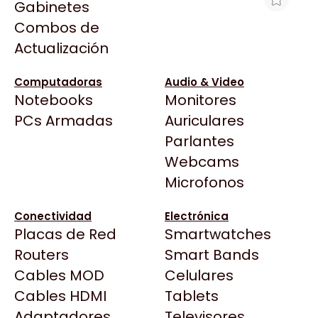
Gabinetes
Arkham
Combos de
SILLA GAMER XPG NEXUS NEGRO CON
Asrock
Actualización
ROJO
Asus
$356.792
BenQ
Computadoras
Audio & Video
Ver producto en la página de The Gamer
Notebooks
Monitores
CX
Shop
Todas las Tiendas
PCs Armadas
Auriculares
Cooler Master
37 Bytes
Parlantes
Corsair
Acuario Insumos
Webcams
Cougar
ArmyTech
Microfonos
Crucial
Backup Computación
Deepcool
Conectividad
Electrónica
Click Gaming
Dell
Placas de Red
Smartwatches
Compufan Store
EVGA
Routers
Smart Bands
Dinobyte
Gamemax
Cables MOD
Celulares
Full H4rd
Genesis
Cables HDMI
Tablets
Gaming City
Adaptadores
Genius
Televisores