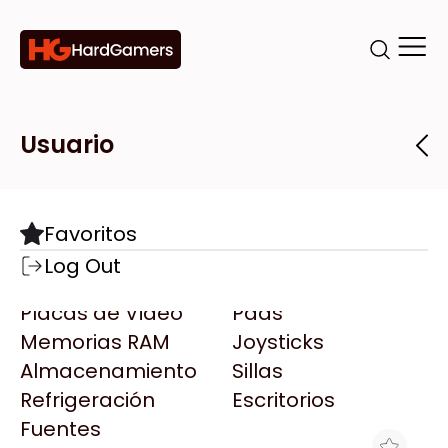
Categorías
Marcas
Tiendas
Usuario
Componentes
Accesorios
Todas las Marcas
Destacadas
Favoritos
Motherboards
Teclados
AMD
Log Out
Microprocesadores
Mouse
AOC
Placas de Video
Pads
AULA
Memorias RAM
Joysticks
Acer
Almacenamiento
Sillas
Adata
Refrigeración
Escritorios
AeroCool
Fuentes
Antec