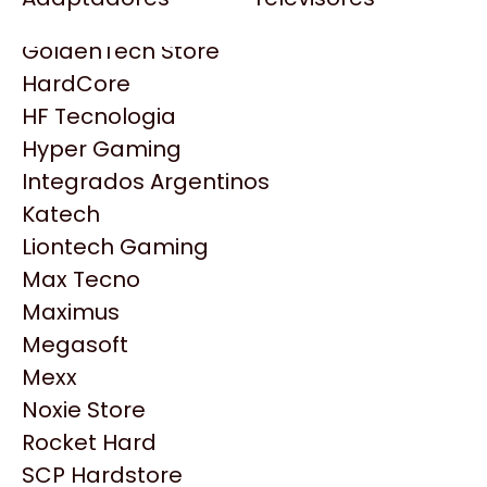
Gezatek
Gigabyte Aorus
GoldenTech Store
HP
HardCore
HyperX
HF Tecnologia
INNO3D
Hyper Gaming
Intel
Integrados Argentinos
Kingston
Katech
Lenovo
Liontech Gaming
Logitech
Max Tecno
MSI
Maximus
NVIDIA GeForce
Megasoft
Productos
NZXT
Mexx
PNY
Noxie Store
Similares
Palit
Rocket Hard
Philips
SCP Hardstore