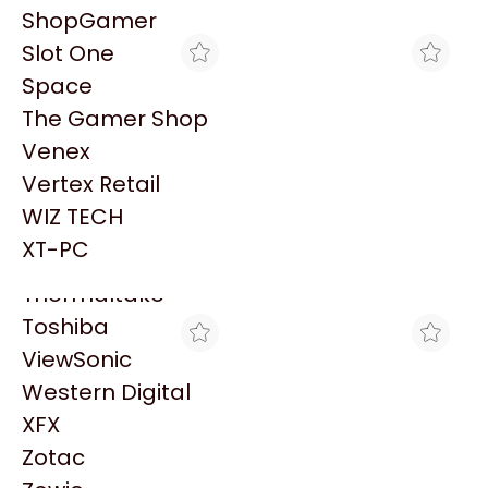
PowerColor
Explorá más productos similares
ShopGamer
Razer
Slot One
Redragon
Space
Samsung
The Gamer Shop
Sandisk
Venex
Sapphire
Vertex Retail
Seagate
CROSSHAIR GAMING
BLACK
WIZ TECH
Sentey
SILLA GAMER XPG NEXUS
SILLA GAMER XPG NEXUS
NEGRO CON ROJO
NEGRO CON ROJO
XT-PC
Solarmax
$373.285
$469.456
Thermaltake
Toshiba
ViewSonic
Western Digital
XFX
Zotac
MAX TECNO
KATECH