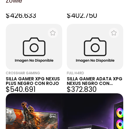
Zowie
SILLA GAMER XPG NEXUS
SILLA GAMER XPG NEXUS
NEGRO CON ROJO
NEGRO CON ROJO
$426.633
$402.750
CROSSHAIR GAMING
FULL H4RD
SILLA GAMER XPG NEXUS
SILLA GAMER ADATA XPG
PLUS NEGRO CON ROJO
NEXUS NEGRO CON
$540.691
$372.830
ROJO