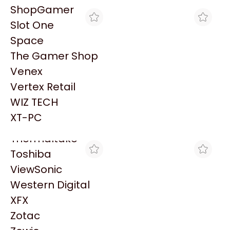
PowerColor
ShopGamer
Razer
Slot One
Redragon
Space
Samsung
The Gamer Shop
Sandisk
Venex
Sapphire
Vertex Retail
HYDRAXTREME
HYDRAXTREME
Seagate
MOUSE XTRIKE ME GM-
MOUSE GAMER XTRIKE ME
WIZ TECH
Sentey
205 GAMER
GM-216 NEGRO 3600 DPI
$8.800
$9.900
RETROILUMINADO
XT-PC
Solarmax
Thermaltake
Toshiba
ViewSonic
Western Digital
XFX
Zotac
INTEGRADOS ARGENTINOS
BLACK