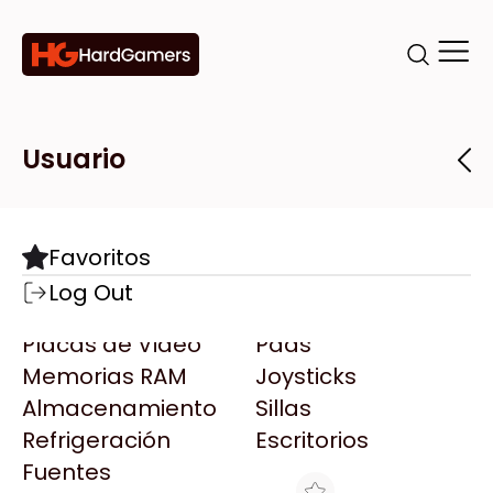
Categorías
Marcas
Tiendas
Usuario
Componentes
Accesorios
Todas las Marcas
Destacadas
Favoritos
Motherboards
Teclados
AMD
Log Out
Microprocesadores
Mouse
AOC
Placas de Video
Pads
AULA
Memorias RAM
Joysticks
Acer
Almacenamiento
Sillas
Adata
Refrigeración
Escritorios
AeroCool
Fuentes
Antec