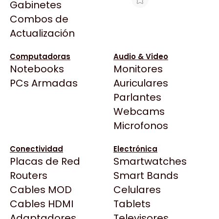
Gabinetes
Arkham
Combos de
MOUSE XTRIKE-ME GM-206
Asrock
Actualización
Asus
$16.000
BenQ
Ver producto en la página de The Gamer
Computadoras
Audio & Video
Shop
Notebooks
Monitores
CX
Todas las Tiendas
PCs Armadas
Auriculares
Cooler Master
37 Bytes
Parlantes
Corsair
Acuario Insumos
Webcams
Cougar
ArmyTech
Microfonos
Crucial
Backup Computación
Deepcool
Conectividad
Electrónica
Click Gaming
Dell
Placas de Red
Smartwatches
Compufan Store
EVGA
Routers
Smart Bands
Dinobyte
Gamemax
Cables MOD
Celulares
Full H4rd
Genesis
Cables HDMI
Tablets
Gaming City
Adaptadores
Genius
Televisores