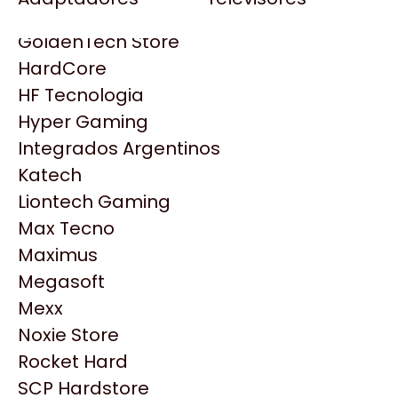
Gezatek
Gigabyte Aorus
GoldenTech Store
HP
HardCore
HyperX
HF Tecnologia
INNO3D
Hyper Gaming
Intel
Integrados Argentinos
Kingston
Katech
Lenovo
Liontech Gaming
Logitech
Max Tecno
MSI
Maximus
NVIDIA GeForce
Productos
Megasoft
NZXT
Mexx
PNY
Similares
Noxie Store
Palit
Rocket Hard
Philips
SCP Hardstore
Explorá más productos similares