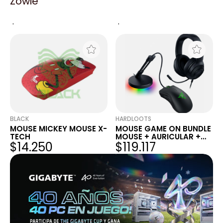
Zowie
MOUSE GAMER
MOUSE MINNIE MOUSE X-
MULTILASER CON LED
TECH
$5.333
$14.365
GM-100 NEGRO CON
CABLE (MO298)
BLACK
HARDLOOTS
MOUSE MICKEY MOUSE X-
MOUSE GAME ON BUNDLE
TECH
MOUSE + AURICULAR +
$14.250
$119.117
BUNGEE