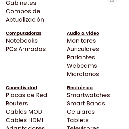
Gabinetes
Arkham
Combos de
TONER ALTERNATIVO PARA SAMSUNG
Asrock
Actualización
MLT-D101 2165W 3405W
Asus
$12.799
BenQ
Computadoras
Audio & Video
Ver producto en la página de Venex
Notebooks
Monitores
CX
Todas las Tiendas
PCs Armadas
Auriculares
Cooler Master
37 Bytes
Parlantes
Corsair
Acuario Insumos
Webcams
Cougar
ArmyTech
Microfonos
Crucial
Backup Computación
Deepcool
Conectividad
Electrónica
Click Gaming
Dell
Placas de Red
Smartwatches
Compufan Store
EVGA
Routers
Smart Bands
Dinobyte
Gamemax
Cables MOD
Celulares
Full H4rd
Genesis
Cables HDMI
Tablets
Gaming City
Adaptadores
Genius
Televisores