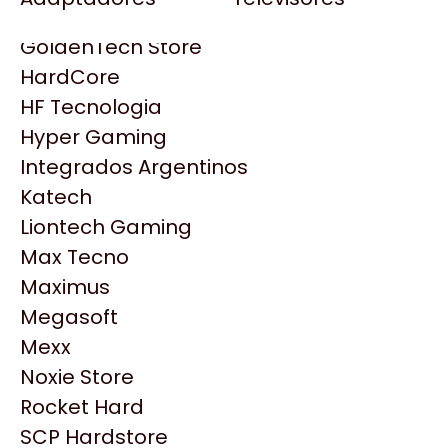
Gezatek
Gigabyte Aorus
GoldenTech Store
HP
HardCore
HyperX
HF Tecnologia
INNO3D
Hyper Gaming
Intel
Integrados Argentinos
Kingston
Katech
Lenovo
Liontech Gaming
Logitech
Max Tecno
MSI
Maximus
NVIDIA GeForce
Productos
Megasoft
NZXT
Mexx
PNY
Noxie Store
Similares
Palit
Rocket Hard
Philips
SCP Hardstore
Explorá más productos similares