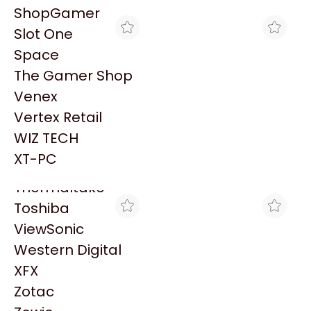
PowerColor
ShopGamer
Razer
Slot One
Redragon
Space
Samsung
The Gamer Shop
Sandisk
Venex
Sapphire
Vertex Retail
Seagate
VENEX
GAMING CITY
WIZ TECH
TONER ALTERNATIVO
TONER GTC
Sentey
PARA SAMSUNG 2020W
ALTERNATIVO PARA
XT-PC
$11.399
$12.349
MLT-D111S
SAMSUNG MLT-D101S
Solarmax
NEGRO
Thermaltake
Toshiba
ViewSonic
Western Digital
XFX
Zotac
BACKUP COMPUTACIÓN
TRYHARDWARE