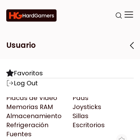
Categorías
Marcas
Tiendas
Usuario
Componentes
Accesorios
Todas las Marcas
Destacadas
Favoritos
Motherboards
Teclados
AMD
Log Out
Microprocesadores
Mouse
AOC
Placas de Video
Pads
AULA
Memorias RAM
Joysticks
Acer
Almacenamiento
Sillas
Adata
Refrigeración
Escritorios
AeroCool
Fuentes
Antec