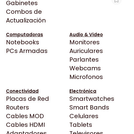
Gabinetes
Arkham
Combos de
WATER COOLER MSI MAG CORELIQUID
Asrock
Actualización
E360 3X BLACK
Asus
$209.990
BenQ
Computadoras
Audio & Video
Ver producto en la página de Venex
Notebooks
Monitores
CX
Todas las Tiendas
PCs Armadas
Auriculares
Cooler Master
37 Bytes
Parlantes
Corsair
Acuario Insumos
Webcams
Cougar
ArmyTech
Microfonos
Crucial
Backup Computación
Deepcool
Conectividad
Electrónica
Click Gaming
Dell
Placas de Red
Smartwatches
Compufan Store
EVGA
Routers
Smart Bands
Dinobyte
Gamemax
Cables MOD
Celulares
Full H4rd
Genesis
Cables HDMI
Tablets
Gaming City
Adaptadores
Genius
Televisores