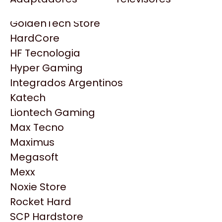
Gezatek
Gigabyte Aorus
GoldenTech Store
HP
HardCore
HyperX
HF Tecnologia
INNO3D
Hyper Gaming
Intel
Integrados Argentinos
Kingston
Katech
Lenovo
Liontech Gaming
Logitech
Max Tecno
MSI
Maximus
NVIDIA GeForce
Productos
Megasoft
NZXT
Mexx
PNY
Noxie Store
Similares
Palit
Rocket Hard
Philips
SCP Hardstore
Explorá más productos similares