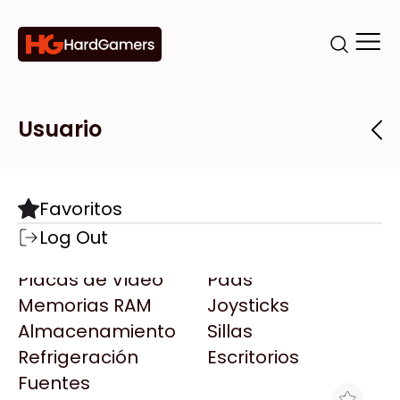
Categorías
Marcas
Tiendas
Usuario
Componentes
Accesorios
Todas las Marcas
Destacadas
Favoritos
Motherboards
Teclados
AMD
Log Out
Microprocesadores
Mouse
AOC
Placas de Video
Pads
AULA
Memorias RAM
Joysticks
Acer
Almacenamiento
Sillas
Adata
Refrigeración
Escritorios
AeroCool
Fuentes
Antec