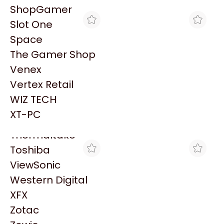
PowerColor
ShopGamer
Razer
Slot One
Redragon
Space
Samsung
The Gamer Shop
Sandisk
Venex
Sapphire
Vertex Retail
Seagate
ARMYTECH
THE GAMER SHOP
WIZ TECH
WATER COOLING MSI
WATER COOLING MSI
Sentey
MAG CORELIQUID E360
MAG CORELIQUID E360
XT-PC
$204.999
$219.635
BLACK ARGB 3X CPU
3X CPU COOLER 360MM
Solarmax
COOLER 360MM
BLACK (5735)
Thermaltake
Toshiba
ViewSonic
Western Digital
XFX
Zotac
A4 FULL
MAX TECNO