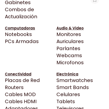
Gabinetes
Arkham
Combos de
ASUS MONITOR ROG STRIX
Asrock
Actualización
XG27AQDMG 27" OLED 240HZ
Asus
$1.299.000
BenQ
Computadoras
Audio & Video
Ver producto en la página de WIZ TECH
Notebooks
Monitores
CX
Todas las Tiendas
PCs Armadas
Auriculares
Cooler Master
37 Bytes
Parlantes
Corsair
Acuario Insumos
Webcams
Cougar
ArmyTech
Microfonos
Crucial
Backup Computación
Deepcool
Conectividad
Electrónica
Click Gaming
Dell
Placas de Red
Smartwatches
Compufan Store
EVGA
Routers
Smart Bands
Dinobyte
Gamemax
Cables MOD
Celulares
Full H4rd
Genesis
Cables HDMI
Tablets
Gaming City
Adaptadores
Genius
Televisores