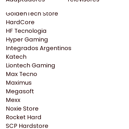
Gezatek
Gigabyte Aorus
GoldenTech Store
HP
HardCore
HyperX
HF Tecnologia
INNO3D
Hyper Gaming
Intel
Integrados Argentinos
Kingston
Katech
Lenovo
Liontech Gaming
Logitech
Max Tecno
MSI
Maximus
NVIDIA GeForce
Productos
Megasoft
NZXT
Mexx
PNY
Noxie Store
Similares
Palit
Rocket Hard
Philips
SCP Hardstore
Explorá más productos similares