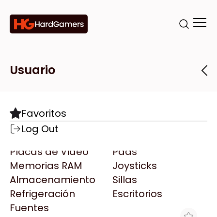
Categorías
Marcas
Tiendas
Usuario
Componentes
Accesorios
Todas las Marcas
Destacadas
Favoritos
Motherboards
Teclados
AMD
Log Out
Microprocesadores
Mouse
AOC
Placas de Video
Pads
AULA
Memorias RAM
Joysticks
Acer
Almacenamiento
Sillas
Adata
Refrigeración
Escritorios
AeroCool
Fuentes
Antec