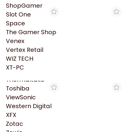
PowerColor
ShopGamer
Razer
Slot One
Redragon
Space
Samsung
The Gamer Shop
Sandisk
Venex
Sapphire
Vertex Retail
Seagate
SPACE
MEXX
WIZ TECH
MONITOR OLED ROG
MONITOR GAMER 27"
Sentey
STRIX XG27AQDMG ASUS
ASUS ROG STRIX OLED
XT-PC
$1.398.000
$1.344.759
27" 240HZ 2K WOLED
IPS 240HZ 0.03MS
Solarmax
XG27AQDMG
Thermaltake
Toshiba
ViewSonic
Western Digital
XFX
Zotac
MYM COMPUTACION
KATECH