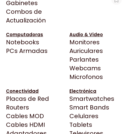
Gabinetes
Arkham
Combos de
MEMORIA 16GB DDR5 6000 NETAC
Asrock
Actualización
SHADOW II
Asus
$433.975
BenQ
Computadoras
Audio & Video
Ver producto en la página de XT-PC
Notebooks
Monitores
CX
Todas las Tiendas
PCs Armadas
Auriculares
Cooler Master
37 Bytes
Parlantes
Corsair
Acuario Insumos
Webcams
Cougar
ArmyTech
Microfonos
Crucial
Backup Computación
Deepcool
Conectividad
Electrónica
Click Gaming
Dell
Placas de Red
Smartwatches
Compufan Store
EVGA
Routers
Smart Bands
Dinobyte
Gamemax
Cables MOD
Celulares
Full H4rd
Genesis
Cables HDMI
Tablets
Gaming City
Adaptadores
Genius
Televisores