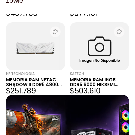
Zowie
MEMORIA RAM NETAC
MEMORIA RAM NETAC
DDR5 16GB 6000MHZ
SHADOW II DDR5 4800
$437.700
$377.161
SHADOW II C38 BLACK
MT/S 16GB C40 WHITE
HF TECNOLOGIA
KATECH
MEMORIA RAM NETAC
MEMORIA RAM 16GB
SHADOW II DDR5 4800
DDR5 6000 HIKSEMI
$251.789
$503.610
MT/S 8GB C40 WHITE
ARMOR BLACK