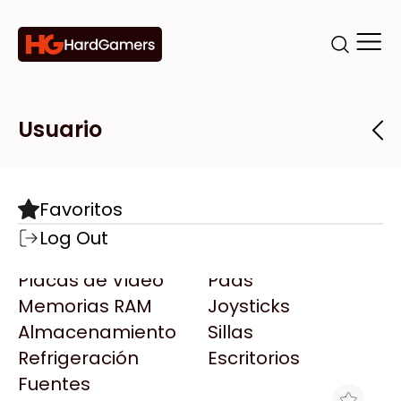
Categorías
Marcas
Tiendas
Usuario
Componentes
Accesorios
Todas las Marcas
Destacadas
Favoritos
Motherboards
Teclados
AMD
Log Out
Microprocesadores
Mouse
AOC
Placas de Video
Pads
AULA
Memorias RAM
Joysticks
Acer
Almacenamiento
Sillas
Adata
Refrigeración
Escritorios
AeroCool
Fuentes
Antec