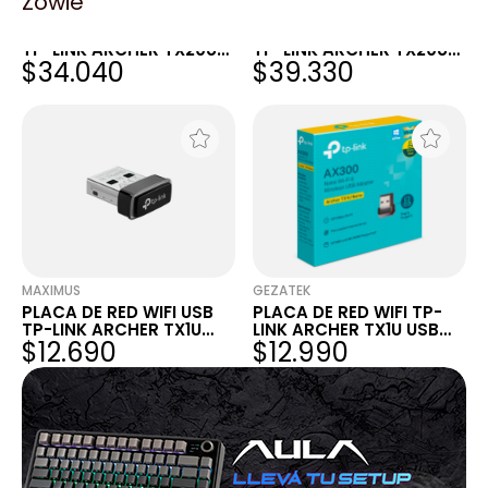
Zowie
FULL H4RD
XT-PC
PLACA DE RED WIFI USB
PLACA DE RED WIFI USB
TP-LINK ARCHER TX20U
TP-LINK ARCHER TX20U
$34.040
$39.330
NANO WIFI6 AX1800 DUAL
NANO WIFI6 AX1800 DUAL
BAND
BAND
MAXIMUS
GEZATEK
PLACA DE RED WIFI USB
PLACA DE RED WIFI TP-
TP-LINK ARCHER TX1U
LINK ARCHER TX1U USB
$12.690
$12.990
NANO AX300 - WIFI 6
NANO AX300