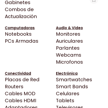
Gabinetes
Arkham
Combos de
PLACA DE RED USB WIFI TP-LINK
Asrock
Actualización
ARCHER TX1U NANO WIFI6 AX300
Asus
DUAL BAND
BenQ
Computadoras
Audio & Video
$12.010
Notebooks
Monitores
CX
Ver producto en la página de XT-PC
Todas las Tiendas
PCs Armadas
Auriculares
Cooler Master
37 Bytes
Parlantes
Corsair
Acuario Insumos
Webcams
Cougar
ArmyTech
Microfonos
Crucial
Backup Computación
Deepcool
Conectividad
Electrónica
Click Gaming
Dell
Placas de Red
Smartwatches
Compufan Store
EVGA
Routers
Smart Bands
Dinobyte
Gamemax
Cables MOD
Celulares
Full H4rd
Genesis
Cables HDMI
Tablets
Gaming City
Adaptadores
Genius
Televisores