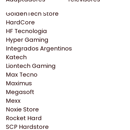
Gezatek
Gigabyte Aorus
GoldenTech Store
HP
HardCore
HyperX
HF Tecnologia
INNO3D
Hyper Gaming
Intel
Integrados Argentinos
Kingston
Katech
Lenovo
Liontech Gaming
Logitech
Max Tecno
MSI
Maximus
NVIDIA GeForce
Megasoft
NZXT
Productos
Mexx
PNY
Noxie Store
Palit
Similares
Rocket Hard
Philips
SCP Hardstore