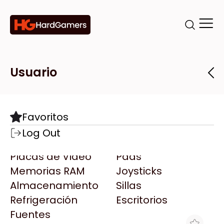
Categorías
Marcas
Tiendas
Usuario
Componentes
Accesorios
Todas las Marcas
Destacadas
Favoritos
Motherboards
Teclados
AMD
Log Out
Microprocesadores
Mouse
AOC
Placas de Video
Pads
AULA
Memorias RAM
Joysticks
Acer
Almacenamiento
Sillas
Adata
Refrigeración
Escritorios
AeroCool
Fuentes
Antec