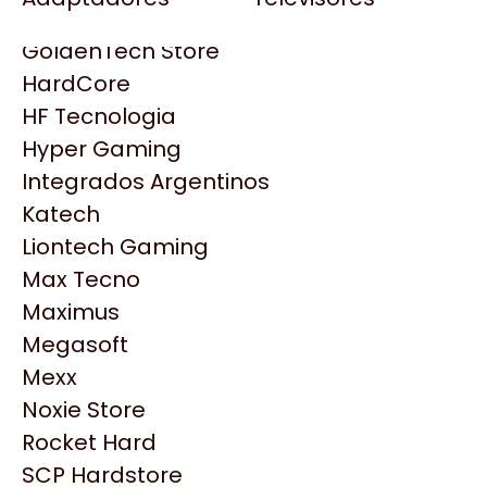
Gezatek
Gigabyte Aorus
GoldenTech Store
HP
HardCore
HyperX
HF Tecnologia
INNO3D
Hyper Gaming
Intel
Integrados Argentinos
Kingston
Katech
Lenovo
Liontech Gaming
Logitech
Max Tecno
MSI
Maximus
NVIDIA GeForce
Megasoft
NZXT
Productos
Mexx
PNY
Noxie Store
Palit
Similares
Rocket Hard
Philips
SCP Hardstore