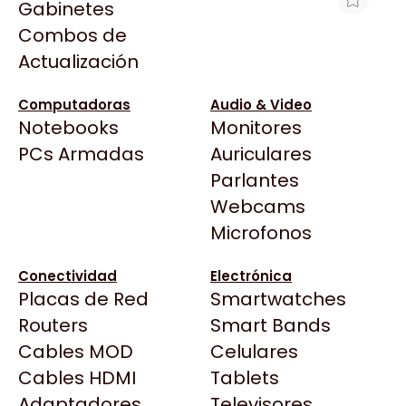
Gabinetes
Arkham
Combos de
NOTEBOOK LENOVO 15.6" IDEAPAD
Asrock
Actualización
SLIM 3 15AMN8 RYZEN 3 7320U 16GB
Asus
256GB FHD FREE R3 AMD
BenQ
Computadoras
Audio & Video
$1.265.740
Notebooks
Monitores
CX
Ver producto en la página de XT-PC
Todas las Tiendas
PCs Armadas
Auriculares
Cooler Master
37 Bytes
Parlantes
Corsair
Acuario Insumos
Webcams
Cougar
ArmyTech
Microfonos
Crucial
Backup Computación
Deepcool
Conectividad
Electrónica
Click Gaming
Dell
Placas de Red
Smartwatches
Compufan Store
EVGA
Routers
Smart Bands
Dinobyte
Gamemax
Cables MOD
Celulares
Full H4rd
Genesis
Cables HDMI
Tablets
Gaming City
Adaptadores
Genius
Televisores