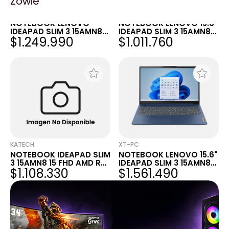
Zowie
GEZATEK
XT-PC
NOTEBOOK LENOVO
NOTEBOOK LENOVO 15.6"
IDEAPAD SLIM 3 15AMN8
IDEAPAD SLIM 3 15AMN8
$1.249.990
$1.011.760
AMD RYZEN 3 7320U 16GB
RYZEN 3 7320U 8GB
DDR5 256G NVME 15.6
256GB W11H R3
FHD 82XQ018QAR +
MALETIN
KATECH
XT-PC
NOTEBOOK IDEAPAD SLIM
NOTEBOOK LENOVO 15.6"
3 15AMN8 15 FHD AMD R3
IDEAPAD SLIM 3 15AMN8
$1.108.330
$1.561.490
7320U 16GB 256GB
RYZEN 5 7520U 16GB
512GB FHD FREE R5