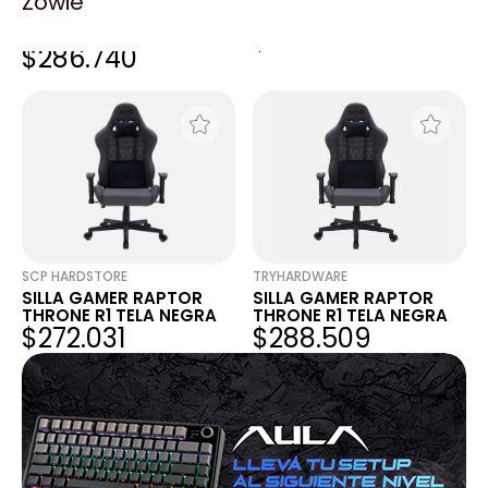
Zowie
SILLA GAMER RAPTOR
SILLA GAMER RAPTOR
THRONE R1 TELA NEGRA
THRONE R1 - TELA NEGRA
$289.180
$305.880
$286.740
SCP HARDSTORE
TRYHARDWARE
SILLA GAMER RAPTOR
SILLA GAMER RAPTOR
THRONE R1 TELA NEGRA
THRONE R1 TELA NEGRA
$272.031
$288.509