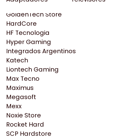
Gezatek
Gigabyte Aorus
GoldenTech Store
HP
HardCore
HyperX
HF Tecnologia
INNO3D
Hyper Gaming
Intel
Integrados Argentinos
Kingston
Katech
Lenovo
Liontech Gaming
Logitech
Max Tecno
MSI
Maximus
NVIDIA GeForce
Productos
Megasoft
NZXT
Mexx
PNY
Similares
Noxie Store
Palit
Rocket Hard
Philips
SCP Hardstore
Explorá más productos similares