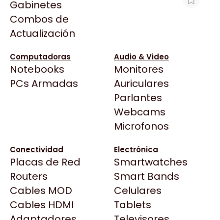
Gabinetes
Arkham
Combos de
SILLA GAMER RAPTOR THRONE R1 -
Asrock
Actualización
TELA NEGRA
Asus
$289.180
BenQ
Computadoras
Audio & Video
Ver producto en la página de XT-PC
Notebooks
Monitores
CX
Todas las Tiendas
PCs Armadas
Auriculares
Cooler Master
37 Bytes
Parlantes
Corsair
Acuario Insumos
Webcams
Cougar
ArmyTech
Microfonos
Crucial
Backup Computación
Deepcool
Conectividad
Electrónica
Click Gaming
Dell
Placas de Red
Smartwatches
Compufan Store
EVGA
Routers
Smart Bands
Dinobyte
Gamemax
Cables MOD
Celulares
Full H4rd
Genesis
Cables HDMI
Tablets
Gaming City
Adaptadores
Genius
Televisores