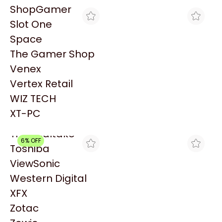
PowerColor
ShopGamer
Razer
Slot One
Redragon
Space
Samsung
The Gamer Shop
Sandisk
Venex
Sapphire
Vertex Retail
ROCKET HARD
SPACE
Seagate
SILLA GAMER RAPTOR
SILLA GAMER RAPTOR
WIZ TECH
Sentey
THRONE R1 TELA NEGRA
THRONE R1 TELA NEGRA
$287.369
$284.000
XT-PC
Solarmax
Thermaltake
6% OFF
Toshiba
ViewSonic
Western Digital
XFX
Zotac
ENJOY COMPUTER
FULL H4RD