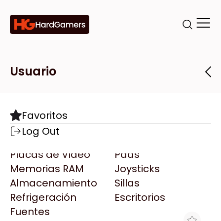
Categorías
Marcas
Tiendas
Usuario
Componentes
Accesorios
Todas las Marcas
Destacadas
Favoritos
Motherboards
Teclados
AMD
Log Out
Microprocesadores
Mouse
AOC
Placas de Video
Pads
AULA
Memorias RAM
Joysticks
Acer
Almacenamiento
Sillas
Adata
Refrigeración
Escritorios
AeroCool
Fuentes
Antec