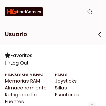
Categorías
Marcas
Tiendas
Usuario
Componentes
Accesorios
Todas las Marcas
Destacadas
Favoritos
Motherboards
Teclados
AMD
Log Out
Microprocesadores
Mouse
AOC
Placas de Video
Pads
AULA
Memorias RAM
Joysticks
Acer
Almacenamiento
Sillas
Adata
Refrigeración
Escritorios
AeroCool
Fuentes
Antec