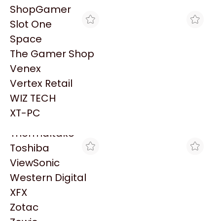
PowerColor
ShopGamer
Razer
Slot One
Redragon
Space
Samsung
The Gamer Shop
Sandisk
Venex
Sapphire
Vertex Retail
Seagate
BRACATECH
CROSSHAIR GAMING
WIZ TECH
WATER COOLER CM
WATER COOLER CM
Sentey
MASTERLLIQUID 360
MASTERLLIQUID 360
XT-PC
$119.964
$119.232
CORE II ARGB PWM
CORE II ARGB PWM
Solarmax
BLACK
BLACK
Thermaltake
Toshiba
ViewSonic
Western Digital
XFX
Zotac
THE GAMER SHOP
MAX TECNO