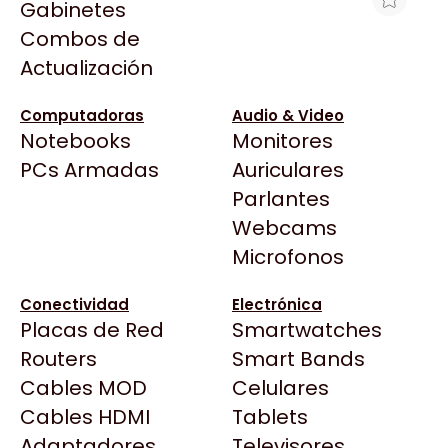
Gabinetes
Arkham
Combos de
WATER COOLER CM MASTERLLIQUID
Asrock
Actualización
360 CORE II ARGB PWM BLACK
Asus
$128.993
BenQ
Computadoras
Audio & Video
Ver producto en la página de Gaming Point
Notebooks
Monitores
CX
Todas las Tiendas
PCs Armadas
Auriculares
Cooler Master
37 Bytes
Parlantes
Corsair
Acuario Insumos
Webcams
Cougar
ArmyTech
Microfonos
Crucial
Backup Computación
Deepcool
Conectividad
Electrónica
Click Gaming
Dell
Placas de Red
Smartwatches
Compufan Store
EVGA
Routers
Smart Bands
Dinobyte
Gamemax
Cables MOD
Celulares
Full H4rd
Genesis
Cables HDMI
Tablets
Gaming City
Adaptadores
Genius
Televisores