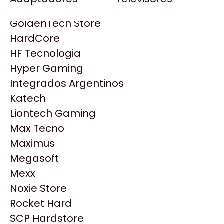
Gezatek
Gigabyte Aorus
GoldenTech Store
HP
HardCore
HyperX
HF Tecnologia
INNO3D
Hyper Gaming
Intel
Integrados Argentinos
Kingston
Katech
Lenovo
Liontech Gaming
Logitech
Max Tecno
MSI
Maximus
NVIDIA GeForce
Productos
Megasoft
NZXT
Mexx
PNY
Noxie Store
Similares
Palit
Rocket Hard
Philips
SCP Hardstore
Explorá más productos similares