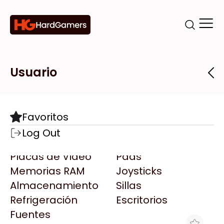
Categorías
Marcas
Tiendas
Usuario
Componentes
Accesorios
Todas las Marcas
Destacadas
Favoritos
Motherboards
Teclados
AMD
Log Out
Microprocesadores
Mouse
AOC
Placas de Video
Pads
AULA
Memorias RAM
Joysticks
Acer
Almacenamiento
Sillas
Adata
Refrigeración
Escritorios
AeroCool
Fuentes
Antec