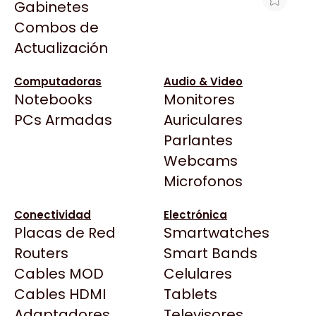
Gabinetes
Arkham
Combos de
WATER COOLER CM MASTERLLIQUID
Asrock
Actualización
240 CORE II ARGB PWM BLACK
Asus
$106.823
BenQ
Computadoras
Audio & Video
Ver producto en la página de Gaming Point
Notebooks
Monitores
CX
Todas las Tiendas
PCs Armadas
Auriculares
Cooler Master
37 Bytes
Parlantes
Corsair
Acuario Insumos
Webcams
Cougar
ArmyTech
Microfonos
Crucial
Backup Computación
Deepcool
Conectividad
Electrónica
Click Gaming
Dell
Placas de Red
Smartwatches
Compufan Store
EVGA
Routers
Smart Bands
Dinobyte
Gamemax
Cables MOD
Celulares
Full H4rd
Genesis
Cables HDMI
Tablets
Gaming City
Adaptadores
Genius
Televisores