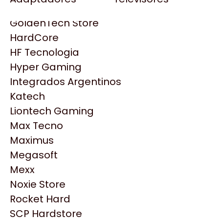
Gezatek
Gigabyte Aorus
GoldenTech Store
HP
HardCore
HyperX
HF Tecnologia
INNO3D
Hyper Gaming
Intel
Integrados Argentinos
Kingston
Katech
Lenovo
Liontech Gaming
Logitech
Max Tecno
MSI
Maximus
NVIDIA GeForce
Productos
Megasoft
NZXT
Mexx
PNY
Noxie Store
Similares
Palit
Rocket Hard
Philips
SCP Hardstore
Explorá más productos similares