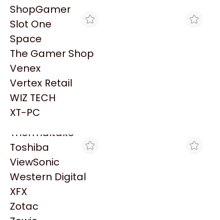
PowerColor
ShopGamer
Razer
Slot One
Redragon
Space
Samsung
The Gamer Shop
Sandisk
Venex
Sapphire
Vertex Retail
Seagate
BRACATECH
GOLDENTECH STORE
WIZ TECH
WATER COOLER CM
WATER COOLER CM
Sentey
MASTERLLIQUID 240
MASTERLLIQUID 240
XT-PC
$99.345
$103.262
CORE II ARGB PWM
CORE II ARGB PWM
Solarmax
BLACK
BLACK
Thermaltake
Toshiba
ViewSonic
Western Digital
XFX
Zotac
CROSSHAIR GAMING
THE GAMER SHOP