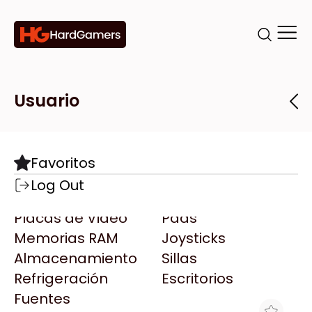
Categorías
Marcas
Tiendas
Usuario
Componentes
Accesorios
Todas las Marcas
Destacadas
Favoritos
Motherboards
Teclados
AMD
Log Out
Microprocesadores
Mouse
AOC
Placas de Video
Pads
AULA
Memorias RAM
Joysticks
Acer
Almacenamiento
Sillas
Adata
Refrigeración
Escritorios
AeroCool
Fuentes
Antec