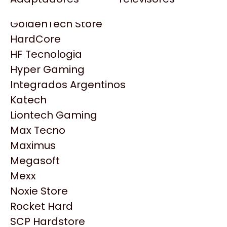
Gezatek
Gigabyte Aorus
GoldenTech Store
HP
HardCore
HyperX
HF Tecnologia
INNO3D
Hyper Gaming
Intel
Integrados Argentinos
Kingston
Katech
Lenovo
Liontech Gaming
Logitech
Max Tecno
MSI
Maximus
NVIDIA GeForce
Megasoft
NZXT
Mexx
Productos
PNY
Noxie Store
Palit
Rocket Hard
Similares
Philips
SCP Hardstore