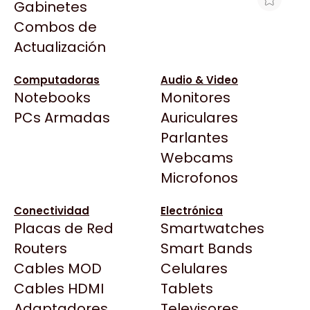
Gabinetes
Arkham
Combos de
NOTEBOOK LENOVO IDEAPAD SLIM 3I
Asrock
Actualización
15.6" 15.6" INTEL CORE I5-1334U 8GB
Asus
512 SSD TECLADO INGLES
BenQ
Computadoras
Audio & Video
$1.377.825
Notebooks
Monitores
CX
Ver producto en la página de Integrados
Todas las Tiendas
PCs Armadas
Auriculares
Cooler Master
Argentinos
37 Bytes
Parlantes
Corsair
Acuario Insumos
Webcams
Cougar
ArmyTech
Microfonos
Crucial
Backup Computación
Deepcool
Conectividad
Electrónica
Click Gaming
Dell
Placas de Red
Smartwatches
Compufan Store
EVGA
Routers
Smart Bands
Dinobyte
Gamemax
Cables MOD
Celulares
Full H4rd
Genesis
Cables HDMI
Tablets
Gaming City
Adaptadores
Genius
Televisores