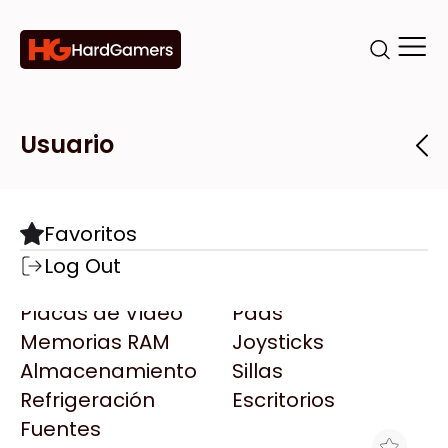
Categorías
Marcas
Tiendas
Usuario
Componentes
Accesorios
Todas las Marcas
Destacadas
Favoritos
Motherboards
Teclados
AMD
Log Out
Microprocesadores
Mouse
AOC
Placas de Video
Pads
AULA
Memorias RAM
Joysticks
Acer
Almacenamiento
Sillas
Adata
Refrigeración
Escritorios
AeroCool
Fuentes
Antec