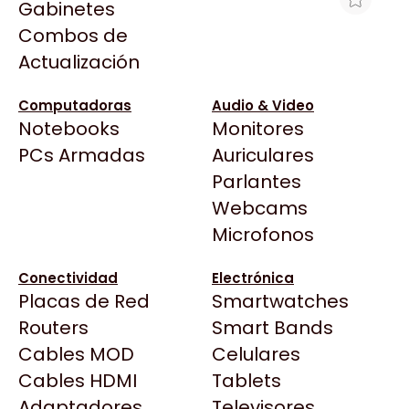
Gabinetes
Arkham
Combos de
LICENCIA DE MULTILINK PARA 5
Asrock
Actualización
PC(EMERSON)
Asus
$26.683
BenQ
Computadoras
Audio & Video
Ver producto en la página de Max Tecno
Notebooks
Monitores
CX
Todas las Tiendas
PCs Armadas
Auriculares
Cooler Master
37 Bytes
Parlantes
Corsair
Acuario Insumos
Webcams
Cougar
ArmyTech
Microfonos
Crucial
Backup Computación
Deepcool
Conectividad
Electrónica
Click Gaming
Dell
Placas de Red
Smartwatches
Compufan Store
EVGA
Routers
Smart Bands
Dinobyte
Gamemax
Cables MOD
Celulares
Full H4rd
Genesis
Cables HDMI
Tablets
Gaming City
Adaptadores
Genius
Televisores