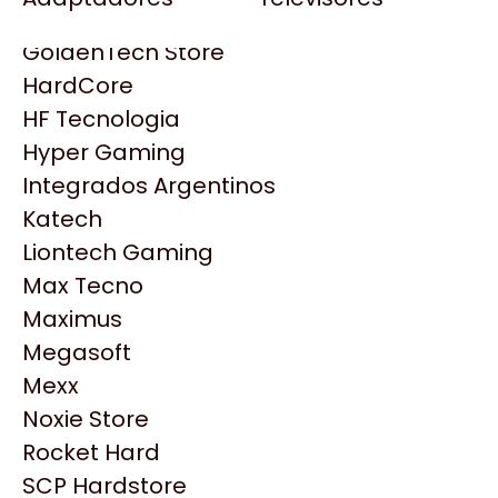
Gezatek
Gigabyte Aorus
GoldenTech Store
HP
HardCore
HyperX
HF Tecnologia
INNO3D
Hyper Gaming
Intel
Integrados Argentinos
Kingston
Katech
Lenovo
Liontech Gaming
Logitech
Max Tecno
MSI
Maximus
NVIDIA GeForce
Productos
Megasoft
NZXT
Mexx
PNY
Noxie Store
Similares
Palit
Rocket Hard
Philips
SCP Hardstore
Explorá más productos similares