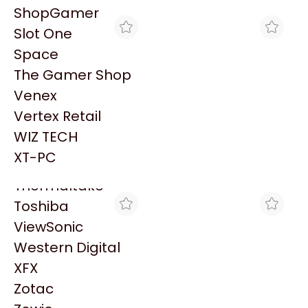
PowerColor
ShopGamer
Razer
Slot One
Redragon
Space
Samsung
The Gamer Shop
Sandisk
Venex
Sapphire
Vertex Retail
Seagate
MAX TECNO
MAX TECNO
WIZ TECH
LICENCIA DE MULTILINK
CABLE ESTILO A DE 12 V Y
Sentey
PARA 20 PC(EMERSON)
2 X 6 DE 90° PARA
XT-PC
$26.683
$35.942
FUENTE DE
Solarmax
ALIMENTACIÓN TIPO 5 DE
CORSAIR
Thermaltake
Toshiba
ViewSonic
Western Digital
XFX
Zotac
BLACK
GORILA GAMES