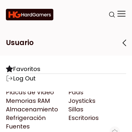
Categorías
Marcas
Tiendas
Usuario
Componentes
Accesorios
Todas las Marcas
Destacadas
Favoritos
Motherboards
Teclados
AMD
Log Out
Microprocesadores
Mouse
AOC
Placas de Video
Pads
AULA
Memorias RAM
Joysticks
Acer
Almacenamiento
Sillas
Adata
Refrigeración
Escritorios
AeroCool
Fuentes
Antec