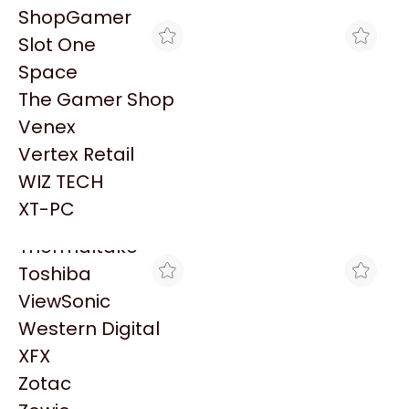
PowerColor
ShopGamer
Razer
Slot One
Redragon
Space
Samsung
The Gamer Shop
Sandisk
Venex
Sapphire
Vertex Retail
Seagate
MAX TECNO
CLICK GAMING
WIZ TECH
LICENCIA DE MULTILINK
CABLE PARA EXTENDER EL
Sentey
PARA 5 PC(EMERSON)
POWER/RESET DE LA PC
XT-PC
$26.683
$7.000
DE 50CM DE LARGO
Solarmax
Thermaltake
Toshiba
ViewSonic
Western Digital
XFX
Zotac
COMPEL
GEZATEK