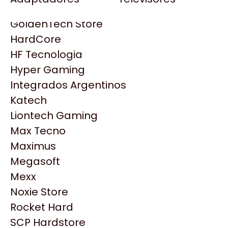
Gezatek
Gigabyte Aorus
GoldenTech Store
HP
HardCore
HyperX
HF Tecnologia
INNO3D
Hyper Gaming
Intel
Integrados Argentinos
Kingston
Katech
Lenovo
Liontech Gaming
Logitech
Max Tecno
MSI
Maximus
NVIDIA GeForce
Productos
Megasoft
NZXT
Mexx
PNY
Noxie Store
Similares
Palit
Rocket Hard
Philips
SCP Hardstore
Explorá más productos similares