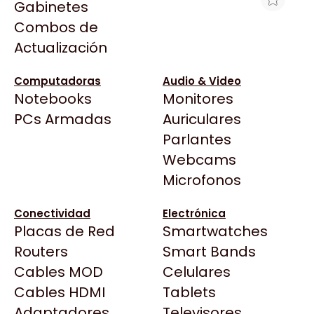
Gabinetes
Arkham
Combos de
LICENCIA DE MULTILINK PARA 20
Asrock
Actualización
PC(EMERSON)
Asus
$26.683
BenQ
Computadoras
Audio & Video
Ver producto en la página de Max Tecno
Notebooks
Monitores
CX
Todas las Tiendas
PCs Armadas
Auriculares
Cooler Master
37 Bytes
Parlantes
Corsair
Acuario Insumos
Webcams
Cougar
ArmyTech
Microfonos
Crucial
Backup Computación
Deepcool
Conectividad
Electrónica
Click Gaming
Dell
Placas de Red
Smartwatches
Compufan Store
EVGA
Routers
Smart Bands
Dinobyte
Gamemax
Cables MOD
Celulares
Full H4rd
Genesis
Cables HDMI
Tablets
Gaming City
Adaptadores
Genius
Televisores