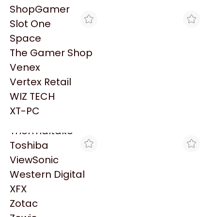
PowerColor
ShopGamer
Razer
Slot One
Redragon
Space
Samsung
The Gamer Shop
Sandisk
Venex
Sapphire
Vertex Retail
Seagate
MAX TECNO
ENJOY COMPUTER
WIZ TECH
HP DLT CLEANING
HP 147X BLACK TONER
Sentey
CARTRIDGE C5142A
CARTRIDGE
XT-PC
$12.184
$794.230
Solarmax
Thermaltake
Toshiba
ViewSonic
Western Digital
XFX
Zotac
TRYHARDWARE
TRYHARDWARE