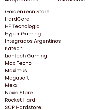
Gezatek
Gigabyte Aorus
GoldenTech Store
HP
HardCore
HyperX
HF Tecnologia
INNO3D
Hyper Gaming
Intel
Integrados Argentinos
Kingston
Katech
Lenovo
Liontech Gaming
Logitech
Max Tecno
MSI
Maximus
NVIDIA GeForce
Productos
Megasoft
NZXT
Mexx
PNY
Noxie Store
Similares
Palit
Rocket Hard
Philips
SCP Hardstore
Explorá más productos similares