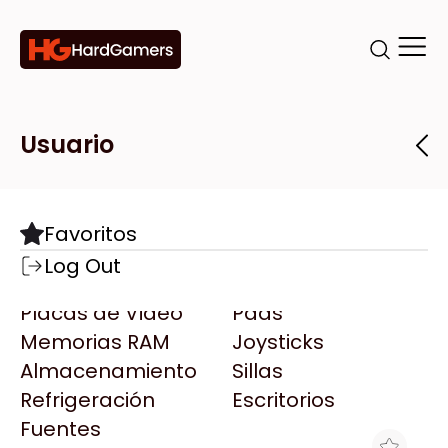
Categorías
Marcas
Tiendas
Usuario
Componentes
Accesorios
Todas las Marcas
Destacadas
Favoritos
Motherboards
Teclados
AMD
Log Out
Microprocesadores
Mouse
AOC
Placas de Video
Pads
AULA
Memorias RAM
Joysticks
Acer
Almacenamiento
Sillas
Adata
Refrigeración
Escritorios
AeroCool
Fuentes
Antec