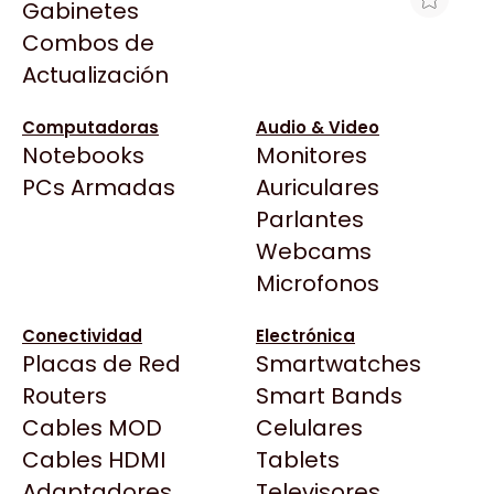
Gabinetes
Arkham
Combos de
HP DLT VS160 CLEANING CARTRIDGE
Asrock
Actualización
C8016A
Asus
$13.342
BenQ
Computadoras
Audio & Video
Ver producto en la página de Max Tecno
Notebooks
Monitores
CX
Todas las Tiendas
PCs Armadas
Auriculares
Cooler Master
37 Bytes
Parlantes
Corsair
Acuario Insumos
Webcams
Cougar
ArmyTech
Microfonos
Crucial
Backup Computación
Deepcool
Conectividad
Electrónica
Click Gaming
Dell
Placas de Red
Smartwatches
Compufan Store
EVGA
Routers
Smart Bands
Dinobyte
Gamemax
Cables MOD
Celulares
Full H4rd
Genesis
Cables HDMI
Tablets
Gaming City
Adaptadores
Genius
Televisores