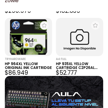
Zowie
HP 410A YELLOW
HP 201A BLACK LASERJET
LASERJET TONER
TONER CARTRIDGE
$290.979
$182.639
CARTRIDGE
TRYHARDWARE
A4 FULL
HP 964XL YELLOW
HP 935XL YELLOW
ORIGINAL INK CARTRIDGE
CARTRIDGE C2P26AL
$86.949
$52.777
(4168)