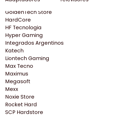
Gezatek
Gigabyte Aorus
GoldenTech Store
HP
HardCore
HyperX
HF Tecnologia
INNO3D
Hyper Gaming
Intel
Integrados Argentinos
Kingston
Katech
Lenovo
Liontech Gaming
Logitech
Max Tecno
MSI
Maximus
Productos
NVIDIA GeForce
Megasoft
NZXT
Mexx
Similares
PNY
Noxie Store
Palit
Rocket Hard
Philips
Explorá más productos similares
SCP Hardstore