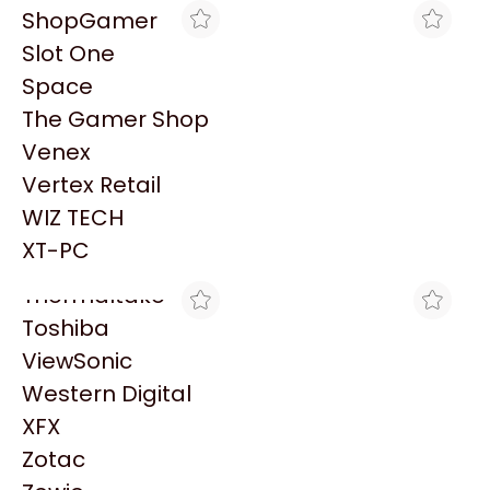
PowerColor
ShopGamer
Razer
Slot One
Redragon
Space
Samsung
The Gamer Shop
Sandisk
Venex
Sapphire
MAX TECNO
MAX TECNO
Vertex Retail
HP DLT CLEANING
HP DLT VS160 CLEANING
Seagate
CARTRIDGE C5142A
CARTRIDGE C8016A
WIZ TECH
Sentey
$12.184
$13.342
XT-PC
Solarmax
Thermaltake
Toshiba
ViewSonic
Western Digital
XFX
ENJOY COMPUTER
FULL H4RD
Zotac
IMPRESORA PLOTTER HP
IMPRESORA PLOTTER HP