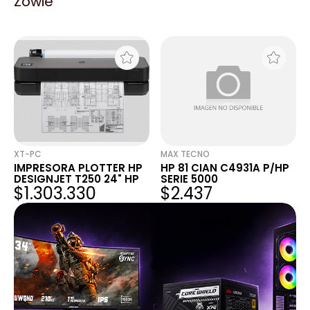
Zowie
DESIGNJET T250 24" HP
DESIGNJET T250 24 HP
$1.349.060
$1.303.330
XT-PC
MAX TECNO
IMPRESORA PLOTTER HP
HP 81 CIAN C4931A P/HP
DESIGNJET T250 24" HP
SERIE 5000
$1.303.330
$2.437