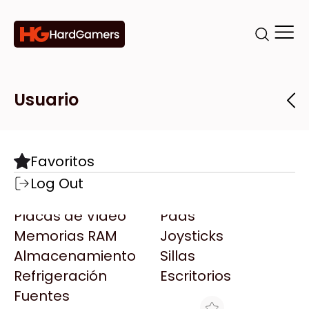
Categorías
Marcas
Tiendas
Usuario
Componentes
Accesorios
Todas las Marcas
Destacadas
Favoritos
Motherboards
Teclados
AMD
Log Out
Microprocesadores
Mouse
AOC
Placas de Video
Pads
AULA
Memorias RAM
Joysticks
Acer
Almacenamiento
Sillas
Adata
Refrigeración
Escritorios
AeroCool
Fuentes
Antec