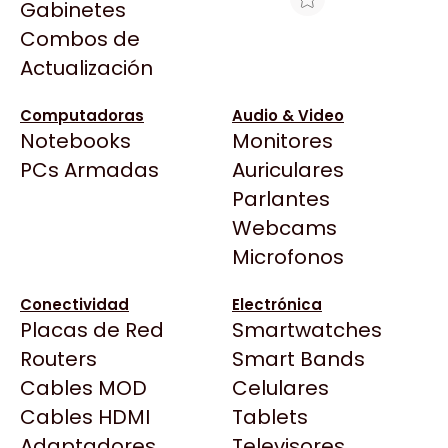
Gabinetes
Arkham
Combos de
HP DLT IIIXT 30/60GB C5141A
Asrock
Actualización
Asus
$13.342
BenQ
Ver producto en la página de Max Tecno
Computadoras
Audio & Video
Notebooks
Monitores
CX
Todas las Tiendas
PCs Armadas
Auriculares
Cooler Master
37 Bytes
Parlantes
Corsair
Acuario Insumos
Webcams
Cougar
ArmyTech
Microfonos
Crucial
Backup Computación
Deepcool
Conectividad
Electrónica
Click Gaming
Dell
Placas de Red
Smartwatches
Compufan Store
EVGA
Routers
Smart Bands
Dinobyte
Gamemax
Cables MOD
Celulares
Full H4rd
Genesis
Cables HDMI
Tablets
Gaming City
Adaptadores
Genius
Televisores