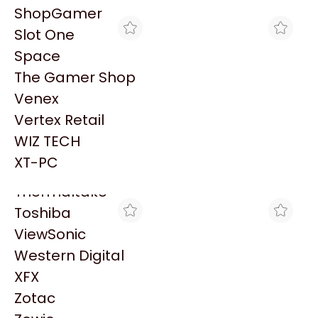
PowerColor
ShopGamer
Razer
Slot One
Redragon
Space
Samsung
The Gamer Shop
Sandisk
Venex
Sapphire
Vertex Retail
Seagate
MAX TECNO
COMPEL
WIZ TECH
FIBRA EXT CONECT. FKW
KIT DE RIEL DE UNIDAD
Sentey
2F MM (62.5) ST
UPS EASY DE APC, 900
XT-PC
$9.921
$53.016
MM
Solarmax
Thermaltake
Toshiba
ViewSonic
Western Digital
XFX
Zotac
COMPUFAN STORE
ROCKET HARD