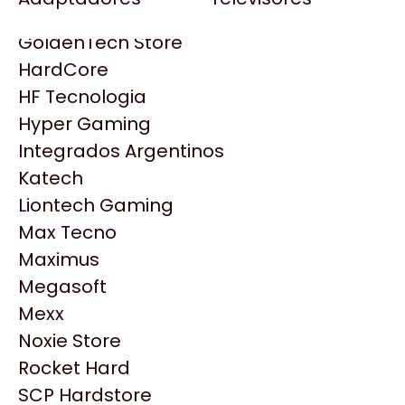
Gezatek
Gigabyte Aorus
GoldenTech Store
HP
HardCore
HyperX
HF Tecnologia
INNO3D
Hyper Gaming
Intel
Integrados Argentinos
Kingston
Katech
Lenovo
Liontech Gaming
Logitech
Max Tecno
MSI
Maximus
NVIDIA GeForce
Productos
Megasoft
NZXT
Mexx
PNY
Noxie Store
Similares
Palit
Rocket Hard
Philips
SCP Hardstore
Explorá más productos similares