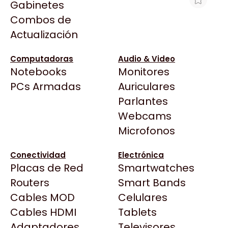
Gabinetes
Arkham
Combos de
FIBRA KIT DE ADAPT OPTICOS 2X MM
Asrock
Actualización
ST-PC FKW
Asus
$1.939
BenQ
Computadoras
Audio & Video
Ver producto en la página de Max Tecno
Notebooks
Monitores
CX
Todas las Tiendas
PCs Armadas
Auriculares
Cooler Master
37 Bytes
Parlantes
Corsair
Acuario Insumos
Webcams
Cougar
ArmyTech
Microfonos
Crucial
Backup Computación
Deepcool
Conectividad
Electrónica
Click Gaming
Dell
Placas de Red
Smartwatches
Compufan Store
EVGA
Routers
Smart Bands
Dinobyte
Gamemax
Cables MOD
Celulares
Full H4rd
Genesis
Cables HDMI
Tablets
Gaming City
Adaptadores
Genius
Televisores