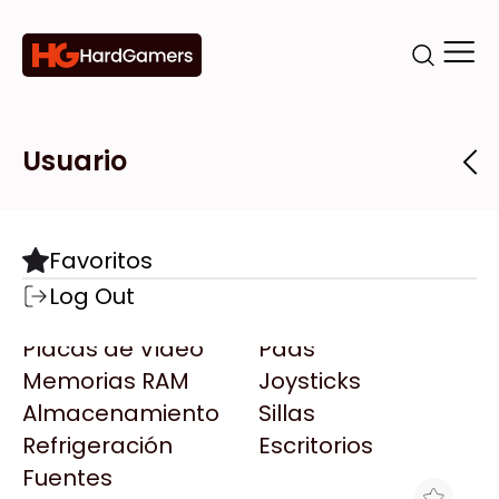
Categorías
Marcas
Tiendas
Usuario
Componentes
Accesorios
Todas las Marcas
Destacadas
Favoritos
Motherboards
Teclados
AMD
Log Out
Microprocesadores
Mouse
AOC
Placas de Video
Pads
AULA
Memorias RAM
Joysticks
Acer
Almacenamiento
Sillas
Adata
Refrigeración
Escritorios
AeroCool
Fuentes
Antec