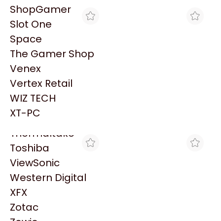
PowerColor
ShopGamer
Razer
Slot One
Redragon
Space
Samsung
The Gamer Shop
Sandisk
Venex
Sapphire
Vertex Retail
MAX TECNO
MAX TECNO
Seagate
PIGTAIL FURUKAWA FO .
FIBRA KIT DE ADAPT
WIZ TECH
Sentey
2F MM (62.5) SC-SPC
OPTICOS 2X MM ST-PC
$14.436
$1.939
FKW
XT-PC
Solarmax
Thermaltake
Toshiba
ViewSonic
Western Digital
XFX
Zotac
INTEGRADOS ARGENTINOS
INTEGRADOS ARGENTINOS