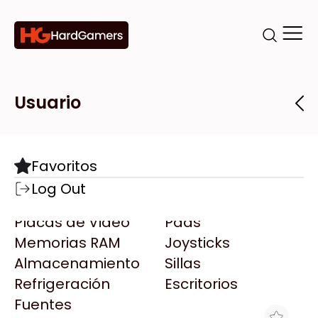
Categorías
Marcas
Tiendas
Usuario
Componentes
Accesorios
Todas las Marcas
Destacadas
Favoritos
Motherboards
Teclados
AMD
Log Out
Microprocesadores
Mouse
AOC
Placas de Video
Pads
AULA
Memorias RAM
Joysticks
Acer
Almacenamiento
Sillas
Adata
Refrigeración
Escritorios
AeroCool
Fuentes
Antec