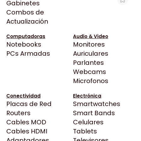
Gabinetes
Arkham
Combos de
FIBRA EXT CONECT. FKW 2F MM
Asrock
Actualización
(62.5) ST
Asus
$9.921
BenQ
Computadoras
Audio & Video
Ver producto en la página de Max Tecno
Notebooks
Monitores
CX
Todas las Tiendas
PCs Armadas
Auriculares
Cooler Master
37 Bytes
Parlantes
Corsair
Acuario Insumos
Webcams
Cougar
ArmyTech
Microfonos
Crucial
Backup Computación
Deepcool
Conectividad
Electrónica
Click Gaming
Dell
Placas de Red
Smartwatches
Compufan Store
EVGA
Routers
Smart Bands
Dinobyte
Gamemax
Cables MOD
Celulares
Full H4rd
Genesis
Cables HDMI
Tablets
Gaming City
Adaptadores
Genius
Televisores