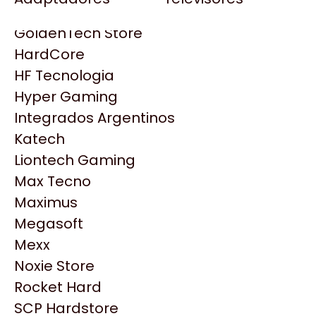
Gezatek
Gigabyte Aorus
GoldenTech Store
HP
HardCore
HyperX
HF Tecnologia
INNO3D
Hyper Gaming
Intel
Integrados Argentinos
Kingston
Katech
Lenovo
Liontech Gaming
Logitech
Max Tecno
MSI
Maximus
NVIDIA GeForce
Productos
Megasoft
NZXT
Mexx
PNY
Similares
Noxie Store
Palit
Rocket Hard
Philips
SCP Hardstore
Explorá más productos similares