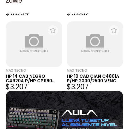
Zowie
HP 91 NEGRO FOTO
HP 91 LIGHT CIAN
C9465A P/Z6100 F
C9470A P/Z6100 F
$6.394
$5.082
VENCIDO
VENCIDA
MAX TECNO
MAX TECNO
HP 14 CAB NEGRO
HP 10 CAB CIAN C4801A
C4920A P/HP CP1160
P/HP 2000/2500 VENC
$3.207
$3.207
VENCIDO