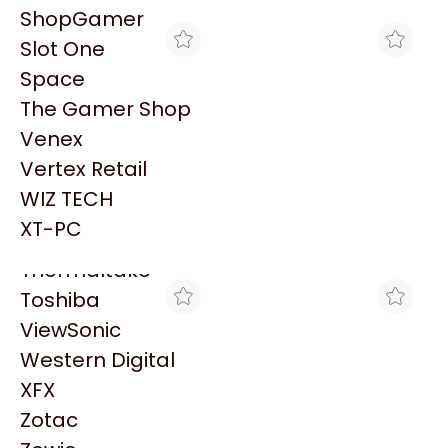
PowerColor
ShopGamer
Razer
Slot One
Redragon
Space
Samsung
The Gamer Shop
Sandisk
Venex
Sapphire
Vertex Retail
Seagate
MAX TECNO
MAX TECNO
WIZ TECH
HP 91 CAB NEGRO FOTO
HP 91 CAB MAG Y
Sentey
Y LIGHT GRIS C9463A
AMARILLO C9461A
XT-PC
$4.874
$4.874
P/Z6100
P/Z6100
Solarmax
Thermaltake
Toshiba
ViewSonic
Western Digital
XFX
Zotac
MAX TECNO
MAX TECNO