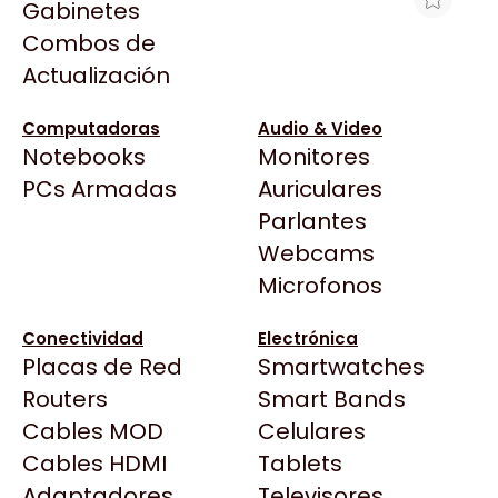
Gabinetes
Arkham
Combos de
HP 91 CAB NEGRO MATE Y CIAN
Asrock
Actualización
C9460A P/Z6100 VENCI
Asus
$4.874
BenQ
Computadoras
Audio & Video
Ver producto en la página de Max Tecno
Notebooks
Monitores
CX
Todas las Tiendas
PCs Armadas
Auriculares
Cooler Master
37 Bytes
Parlantes
Corsair
Acuario Insumos
Webcams
Cougar
ArmyTech
Microfonos
Crucial
Backup Computación
Deepcool
Conectividad
Electrónica
Click Gaming
Dell
Placas de Red
Smartwatches
Compufan Store
EVGA
Routers
Smart Bands
Dinobyte
Gamemax
Cables MOD
Celulares
Full H4rd
Genesis
Cables HDMI
Tablets
Gaming City
Adaptadores
Genius
Televisores