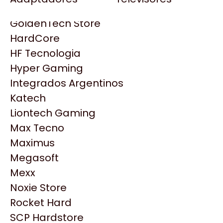
Gezatek
Gigabyte Aorus
GoldenTech Store
HP
HardCore
HyperX
HF Tecnologia
INNO3D
Hyper Gaming
Intel
Integrados Argentinos
Kingston
Katech
Lenovo
Liontech Gaming
Logitech
Max Tecno
MSI
Maximus
NVIDIA GeForce
Productos
Megasoft
NZXT
Mexx
PNY
Noxie Store
Similares
Palit
Rocket Hard
Philips
SCP Hardstore
Explorá más productos similares