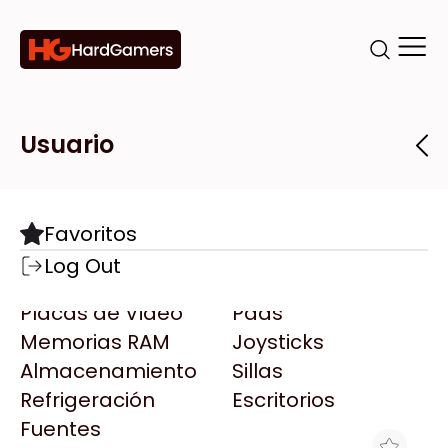
Categorías
Marcas
Tiendas
Usuario
Componentes
Accesorios
Todas las Marcas
Destacadas
Favoritos
Motherboards
Teclados
AMD
Log Out
Microprocesadores
Mouse
AOC
Placas de Video
Pads
AULA
Memorias RAM
Joysticks
Acer
Almacenamiento
Sillas
Adata
Refrigeración
Escritorios
AeroCool
Fuentes
Antec