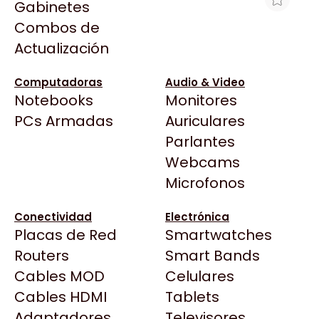
Gabinetes
Arkham
Combos de
HP 84 CAB CIAN CLARO C5020A
Asrock
Actualización
P/HP DJ 120 VENC
Asus
$2.437
BenQ
Computadoras
Audio & Video
Ver producto en la página de Max Tecno
Notebooks
Monitores
CX
Todas las Tiendas
PCs Armadas
Auriculares
Cooler Master
37 Bytes
Parlantes
Corsair
Acuario Insumos
Webcams
Cougar
ArmyTech
Microfonos
Crucial
Backup Computación
Deepcool
Conectividad
Electrónica
Click Gaming
Dell
Placas de Red
Smartwatches
Compufan Store
EVGA
Routers
Smart Bands
Dinobyte
Gamemax
Cables MOD
Celulares
Full H4rd
Genesis
Cables HDMI
Tablets
Gaming City
Adaptadores
Genius
Televisores