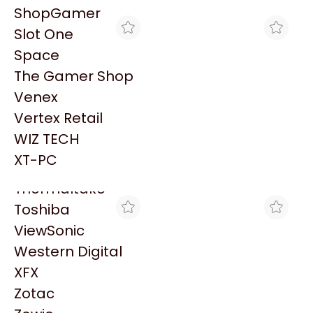
PowerColor
ShopGamer
Razer
Slot One
Redragon
Space
Samsung
The Gamer Shop
Sandisk
Venex
Sapphire
Vertex Retail
Seagate
MAX TECNO
MAX TECNO
WIZ TECH
HP 84 LIGHT MAGENTA
HP 10 CAB CIAN C4801A
Sentey
C5018A P/HP DJ 120
P/HP 2000/2500 VENC
XT-PC
$4.874
$3.207
Solarmax
Thermaltake
Toshiba
ViewSonic
Western Digital
XFX
Zotac
MAX TECNO
MAX TECNO