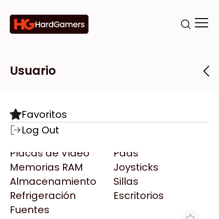
Categorías
Marcas
Tiendas
Usuario
Componentes
Accesorios
Todas las Marcas
Destacadas
Favoritos
Motherboards
Teclados
AMD
Log Out
Microprocesadores
Mouse
AOC
Placas de Video
Pads
AULA
Memorias RAM
Joysticks
Acer
Almacenamiento
Sillas
Adata
Refrigeración
Escritorios
AeroCool
Fuentes
Antec