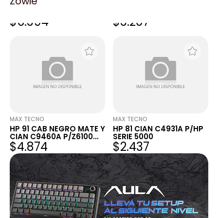
Zowie
HP 971 CIAN VENC
HP 14 CAB CIAN C4921A
CN622AM P/HP
P/HPCP1160 VENCIDO
$6.394
$3.207
X451XD/X476DW
MAX TECNO
MAX TECNO
HP 91 CAB NEGRO MATE Y
HP 81 CIAN C4931A P/HP
CIAN C9460A P/Z6100
SERIE 5000
$4.874
$2.437
VENCI