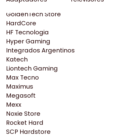
Gezatek
Gigabyte Aorus
GoldenTech Store
HP
HardCore
HyperX
HF Tecnologia
INNO3D
Hyper Gaming
Intel
Integrados Argentinos
Kingston
Katech
Lenovo
Liontech Gaming
Logitech
Max Tecno
MSI
Maximus
NVIDIA GeForce
Productos
Megasoft
NZXT
Mexx
PNY
Noxie Store
Similares
Palit
Rocket Hard
Philips
SCP Hardstore
Explorá más productos similares