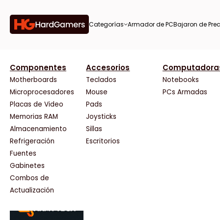
Categorías
Armador de PC
Bajaron de Prec
orías
Componentes
Accesorios
Computadora
AMD
CX
37 Bytes
Gigabyte Ao
Tiendas destacadas
or de
Motherboards
Teclados
Notebooks
AOC
Cooler Master
Acuario Insumos
HP
Microprocesadores
Mouse
PCs Armadas
AULA
Corsair
ArmyTech
HyperX
Placas de Video
Pads
Acer
Cougar
Backup Computación
INNO3D
Memorias RAM
Joysticks
on de
Adata
Crucial
Click Gaming
Intel
Almacenamiento
Sillas
AeroCool
Deepcool
Compufan Store
Kingston
Antec
Dell
Dinobyte
Lenovo
Refrigeración
Escritorios
Arkham
EVGA
Full H4rd
Logitech
Fuentes
as
Asrock
Gamemax
Gaming City
MSI
Gabinetes
Asus
Genesis
Gezatek
NVIDIA GeFo
Combos de
BenQ
Genius
GoldenTech Store
NZXT
s
Actualización