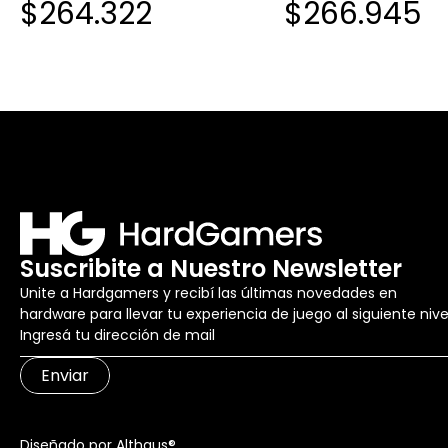
$264.322
$266.945
WIFI
Suscribite a Nuestro Newsletter
Unite a Hardgamers y recibí las últimas novedades en
hardware para llevar tu experiencia de juego al siguiente nive
Enviar
Diseñado por Althaus®