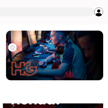
s
PPM