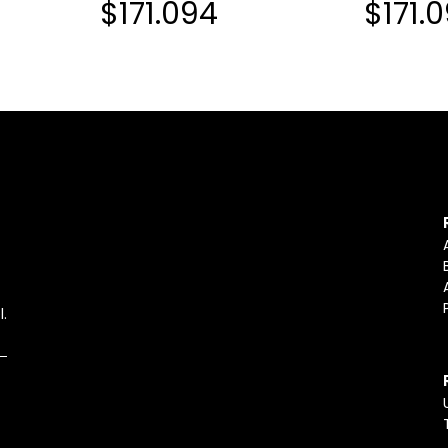
$171.094
$171.
l.